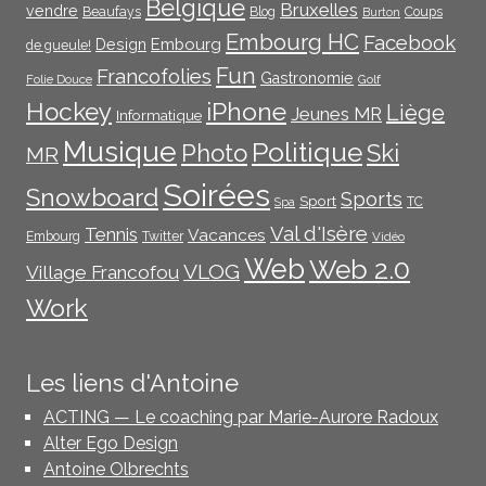
Belgique
Bruxelles
vendre
Beaufays
Blog
Coups
Burton
Embourg HC
Facebook
Embourg
Design
de gueule!
Fun
Francofolies
Gastronomie
Folie Douce
Golf
iPhone
Hockey
Liège
Jeunes MR
Informatique
Musique
Politique
Photo
Ski
MR
Soirées
Snowboard
Sports
Sport
TC
Spa
Val d'Isère
Tennis
Vacances
Embourg
Twitter
Vidéo
Web
Web 2.0
VLOG
Village Francofou
Work
Les liens d'Antoine
ACTING — Le coaching par Marie-Aurore Radoux
Alter Ego Design
Antoine Olbrechts