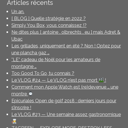
Articles récents
Un an.
[ BLOG ] Quelle stratégie en 2022 ?
Simply You Box, vous connaissez !?
Ne dites plus [ antoine . olbrechts . eu ] mais Adret &
Ubac
Les grillades, uniquement en été ? Non ! Optez pour
une plancha gaz …
*LE* cadeau de Noël pour les amateurs de
montagne …
Too Good To Go, tu connais ?
Le VLOG #24 — Le VLOG n’est pas mort
!
Comment mon Apple Watch est (re)devenue … une
montre
Epicuriales Open de golf 2018 : derniers jours pour
s’inscrire !
Le VLOG #23 — Une semaine assez gastronomique