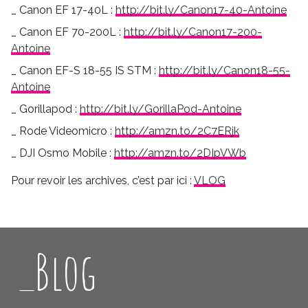
Canon EF 17-40L :
http://bit.ly/Canon17-40-Antoine
Canon EF 70-200L :
http://bit.ly/Canon17-200-
Antoine
Canon EF-S 18-55 IS STM :
http://bit.ly/Canon18-55-
Antoine
Gorillapod :
http://bit.ly/GorillaPod-Antoine
Rode Videomicro :
http://amzn.to/2C7ERjk
DJI Osmo Mobile :
http://amzn.to/2DIpVWb
Pour revoir les archives, c’est par ici :
VLOG
_Blog