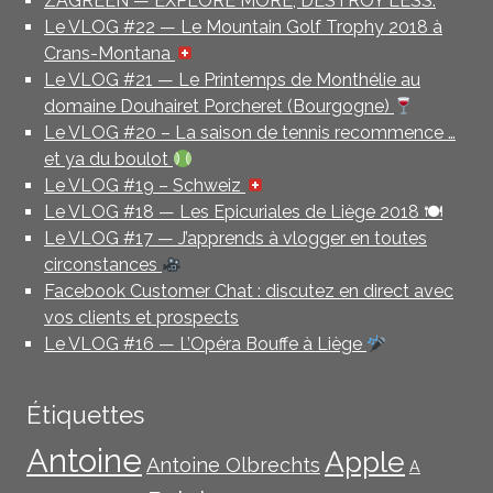
ZAGREEN — EXPLORE MORE, DESTROY LESS.
Le VLOG #22 — Le Mountain Golf Trophy 2018 à
Crans-Montana
Le VLOG #21 — Le Printemps de Monthélie au
domaine Douhairet Porcheret (Bourgogne)
Le VLOG #20 – La saison de tennis recommence …
et ya du boulot
Le VLOG #19 – Schweiz
Le VLOG #18 — Les Epicuriales de Liège 2018 🍽
Le VLOG #17 — J’apprends à vlogger en toutes
circonstances
Facebook Customer Chat : discutez en direct avec
vos clients et prospects
Le VLOG #16 — L’Opéra Bouffe à Liège
Étiquettes
Antoine
Apple
Antoine Olbrechts
A