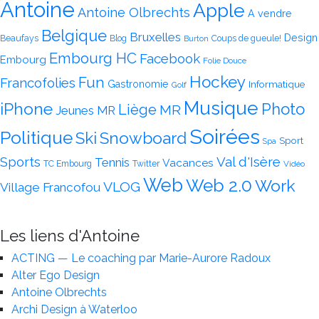
Antoine
Apple
Antoine Olbrechts
A vendre
Belgique
Bruxelles
Design
Beaufays
Blog
Coups de gueule!
Burton
Embourg HC
Facebook
Embourg
Folie Douce
Hockey
Fun
Francofolies
Gastronomie
Informatique
Golf
Musique
iPhone
Photo
Liège
MR
Jeunes MR
Soirées
Politique
Snowboard
Ski
Sport
Spa
Val d'Isère
Sports
Tennis
Vacances
TC Embourg
Twitter
Vidéo
Web
Web 2.0
Work
VLOG
Village Francofou
Les liens d'Antoine
ACTING — Le coaching par Marie-Aurore Radoux
Alter Ego Design
Antoine Olbrechts
Archi Design à Waterloo