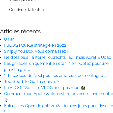
de
Continuer la lecture
« Peut-
on
vraiment
Articles récents
fixer
Un an.
un
[ BLOG ] Quelle stratégie en 2022 ?
âge
Simply You Box, vous connaissez !?
à
Ne dites plus [ antoine . olbrechts . eu ] mais Adret & Ubac
la
Les grillades, uniquement en été ? Non ! Optez pour une
retraite?
plancha gaz …
Par
*LE* cadeau de Noël pour les amateurs de montagne …
Delta
Too Good To Go, tu connais ?
Lloyd
Le VLOG #24 — Le VLOG n’est pas mort
!
Life »
Comment mon Apple Watch est (re)devenue … une montre
Epicuriales Open de golf 2018 : derniers jours pour s’inscrire
!