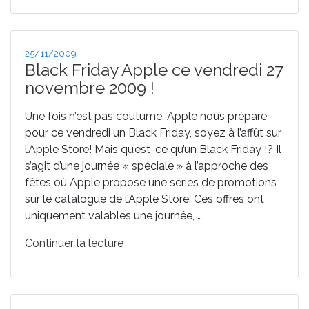
montres
pour
le
Publié
25/11/2009
Embourg
le
Black Friday Apple ce vendredi 27
Hockey
novembre 2009 !
Club
! »
Une fois n’est pas coutume, Apple nous prépare
pour ce vendredi un Black Friday, soyez à l’affût sur
l’Apple Store! Mais qu’est-ce qu’un Black Friday !? Il
s’agit d’une journée « spéciale » à l’approche des
fêtes où Apple propose une séries de promotions
sur le catalogue de l’Apple Store. Ces offres ont
uniquement valables une journée, …
de
Continuer la lecture
« Black
Friday
Apple
ce