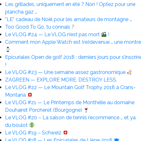
Les grillades, uniquement en été ? Non ! Optez pour une
plancha gaz …
*LE* cadeau de Noël pour les amateurs de montagne …
Too Good To Go, tu connais ?
Le VLOG #24 — Le VLOG n’est pas mort
!
Comment mon Apple Watch est (re)devenue … une montre
Epicuriales Open de golf 2018 : derniers jours pour s’inscrire
!
Le VLOG #23 — Une semaine assez gastronomique
ZAGREEN — EXPLORE MORE, DESTROY LESS.
Le VLOG #22 — Le Mountain Golf Trophy 2018 à Crans-
Montana
Le VLOG #21 — Le Printemps de Monthélie au domaine
Douhairet Porcheret (Bourgogne)
Le VLOG #20 – La saison de tennis recommence … et ya
du boulot
Le VLOG #19 – Schweiz
Le VLOG #18 — Les Epicuriales de Liège 2018 🍽