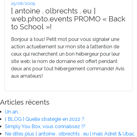
Publié
25/08/2009
vendredi
le
[ antoine . olbrechts . eu ]
27
web.photo.events PROMO « Back
novembre
to School »!
2009
! »
Bonjour à tous! Petit mot pour vous signaler une
action actuellement sur mon site à l’attention de
ceux qui recherchent un bon hébergeur pour leur
site web: le nom de domaine est offert pendant
deux ans pour tout hébergement commandé! Avis
aux amateurs!
Articles récents
Un an.
[ BLOG ] Quelle stratégie en 2022 ?
Simply You Box, vous connaissez !?
Ne dites plus [ antoine . olbrechts . eu ] mais Adret & Ubac