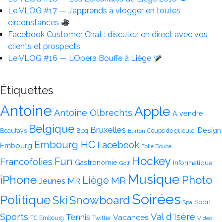
Le VLOG #17 — J’apprends à vlogger en toutes
circonstances
Facebook Customer Chat : discutez en direct avec vos
clients et prospects
Le VLOG #16 — L’Opéra Bouffe à Liège
Étiquettes
Antoine
Apple
Antoine Olbrechts
A vendre
Belgique
Bruxelles
Design
Beaufays
Blog
Coups de gueule!
Burton
Embourg HC
Facebook
Embourg
Folie Douce
Hockey
Fun
Francofolies
Gastronomie
Informatique
Golf
Musique
iPhone
Photo
Liège
MR
Jeunes MR
Soirées
Politique
Snowboard
Ski
Sport
Spa
Val d'Isère
Sports
Tennis
Vacances
TC Embourg
Twitter
Vidéo