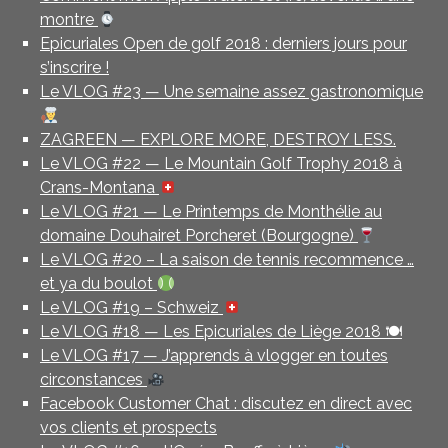
montre
Epicuriales Open de golf 2018 : derniers jours pour
s’inscrire !
Le VLOG #23 — Une semaine assez gastronomique
ZAGREEN — EXPLORE MORE, DESTROY LESS.
Le VLOG #22 — Le Mountain Golf Trophy 2018 à
Crans-Montana
Le VLOG #21 — Le Printemps de Monthélie au
domaine Douhairet Porcheret (Bourgogne)
Le VLOG #20 – La saison de tennis recommence …
et ya du boulot
Le VLOG #19 – Schweiz
Le VLOG #18 — Les Epicuriales de Liège 2018 🍽
Le VLOG #17 — J’apprends à vlogger en toutes
circonstances
Facebook Customer Chat : discutez en direct avec
vos clients et prospects