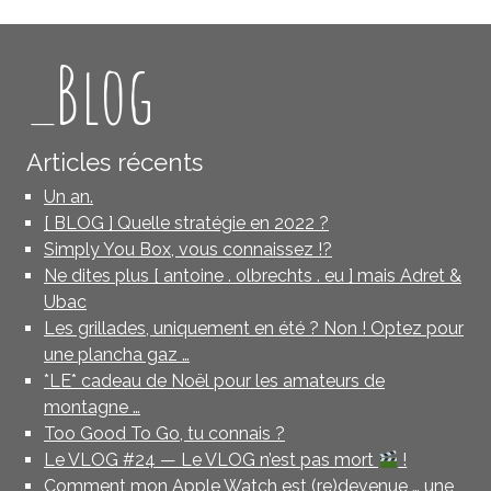
_Blog
Articles récents
Un an.
[ BLOG ] Quelle stratégie en 2022 ?
Simply You Box, vous connaissez !?
Ne dites plus [ antoine . olbrechts . eu ] mais Adret &
Ubac
Les grillades, uniquement en été ? Non ! Optez pour
une plancha gaz …
*LE* cadeau de Noël pour les amateurs de
montagne …
Too Good To Go, tu connais ?
Le VLOG #24 — Le VLOG n’est pas mort
!
Comment mon Apple Watch est (re)devenue … une