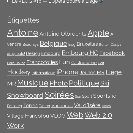
Le VLOG #16 — L’Opéra Bouffe à Liège
Étiquettes
Antoine
Apple
Antoine Olbrechts
A
Belgique
Bruxelles
vendre
Beaufays
Blog
Coups
Burton
Embourg HC
Facebook
Embourg
Design
de gueule!
Fun
Francofolies
Gastronomie
Folie Douce
Golf
iPhone
Hockey
Liège
Jeunes MR
Informatique
Musique
Politique
Photo
Ski
MR
Soirées
Snowboard
Sports
Sport
TC
Spa
Val d'Isère
Tennis
Vacances
Embourg
Twitter
Vidéo
Web
Web 2.0
VLOG
Village Francofou
Work