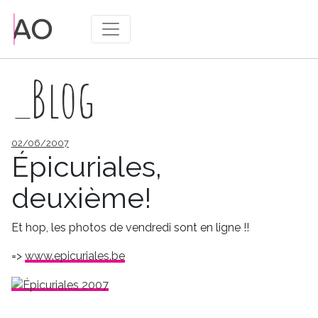
_Blog
Publié
02/06/2007
le
Épicuriales,
deuxième!
Et hop, les photos de vendredi sont en ligne !!
=>
www.epicuriales.be