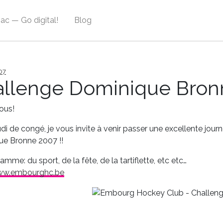
ac — Go digital!
Blog
07
llenge Dominique Bron
tous!
udi de congé, je vous invite à venir passer une excellente jo
e Bronne 2007 !!
mme: du sport, de la fête, de la tartiflette, etc etc…
w.embourghc.be