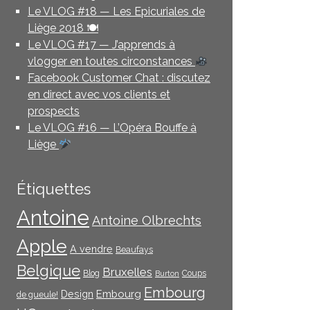
Le VLOG #18 — Les Epicuriales de
Liège 2018 🍽
Le VLOG #17 — J’apprends à
vlogger en toutes circonstances
Facebook Customer Chat : discutez
en direct avec vos clients et
prospects
Le VLOG #16 — L’Opéra Bouffe à
Liège
Étiquettes
Antoine
Antoine Olbrechts
Apple
A vendre
Beaufays
Belgique
Bruxelles
Blog
Coups
Burton
Embourg
Embourg
Design
de gueule!