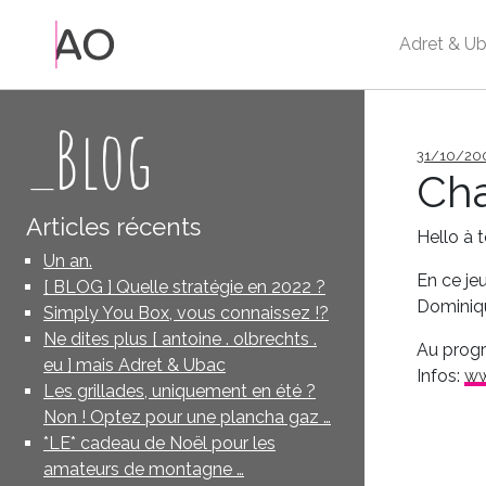
Adret & Ub
_Blog
Publié
31/10/20
le
Cha
Articles récents
Hello à 
Un an.
En ce je
[ BLOG ] Quelle stratégie en 2022 ?
Dominiqu
Simply You Box, vous connaissez !?
Ne dites plus [ antoine . olbrechts .
Au progra
eu ] mais Adret & Ubac
Infos:
ww
Les grillades, uniquement en été ?
Non ! Optez pour une plancha gaz …
*LE* cadeau de Noël pour les
amateurs de montagne …