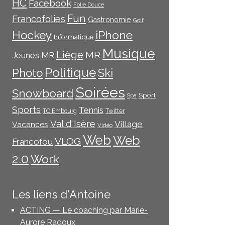
HC
Facebook
Folie Douce
Fun
Francofolies
Gastronomie
Golf
iPhone
Hockey
Informatique
Musique
Liège
MR
Jeunes MR
Politique
Photo
Ski
Soirées
Snowboard
Sport
Spa
Sports
Tennis
TC Embourg
Twitter
Val d'Isère
Village
Vacances
Vidéo
Web
Web
VLOG
Francofou
2.0
Work
Les liens d'Antoine
ACTING — Le coaching par Marie-
Aurore Radoux