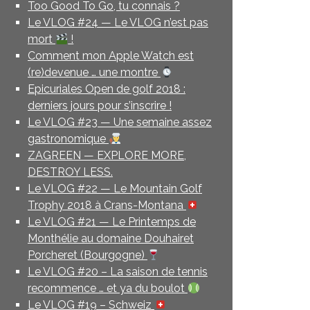
Too Good To Go, tu connais ?
Le VLOG #24 — Le VLOG n’est pas
mort
!
Comment mon Apple Watch est
(re)devenue … une montre
Epicuriales Open de golf 2018 :
derniers jours pour s’inscrire !
Le VLOG #23 — Une semaine assez
gastronomique
ZAGREEN — EXPLORE MORE,
DESTROY LESS.
Le VLOG #22 — Le Mountain Golf
Trophy 2018 à Crans-Montana
Le VLOG #21 — Le Printemps de
Monthélie au domaine Douhairet
Porcheret (Bourgogne)
Le VLOG #20 – La saison de tennis
recommence … et ya du boulot
Le VLOG #19 – Schweiz