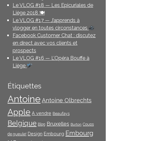
Le VLOG #18 — Les Epicuriales de
Liège 2018 🍽
Le VLOG #17 — J’apprends à
vlogger en toutes circonstances
Facebook Customer Chat : discutez
en direct avec vos clients et
prospects
Le VLOG #16 — L’Opéra Bouffe à
Liège
Étiquettes
Antoine
Antoine Olbrechts
Apple
A vendre
Beaufays
Belgique
Bruxelles
Blog
Coups
Burton
Embourg
Embourg
Design
de gueule!