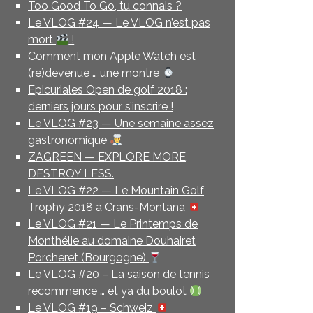
Too Good To Go, tu connais ?
Le VLOG #24 — Le VLOG n’est pas
mort
!
Comment mon Apple Watch est
(re)devenue … une montre
Epicuriales Open de golf 2018 :
derniers jours pour s’inscrire !
Le VLOG #23 — Une semaine assez
gastronomique
ZAGREEN — EXPLORE MORE,
DESTROY LESS.
Le VLOG #22 — Le Mountain Golf
Trophy 2018 à Crans-Montana
Le VLOG #21 — Le Printemps de
Monthélie au domaine Douhairet
Porcheret (Bourgogne)
Le VLOG #20 – La saison de tennis
recommence … et ya du boulot
Le VLOG #19 – Schweiz