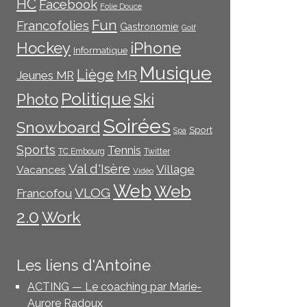
HC
Facebook
Folie Douce
Fun
Francofolies
Gastronomie
Golf
iPhone
Hockey
Informatique
Musique
Liège
MR
Jeunes MR
Politique
Photo
Ski
Soirées
Snowboard
Sport
Spa
Sports
Tennis
TC Embourg
Twitter
Val d'Isère
Village
Vacances
Vidéo
Web
Web
VLOG
Francofou
2.0
Work
Les liens d'Antoine
ACTING — Le coaching par Marie-
Aurore Radoux