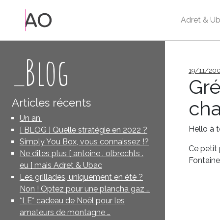
Adret & Ub
_Blog
Publié
19/11/20
le
Gré
Articles récents
ch
Un an.
Hello à 
[ BLOG ] Quelle stratégie en 2022 ?
Simply You Box, vous connaissez !?
Ce petit
Ne dites plus [ antoine . olbrechts .
Fontaine
eu ] mais Adret & Ubac
Les grillades, uniquement en été ?
Non ! Optez pour une plancha gaz …
*LE* cadeau de Noël pour les
amateurs de montagne …