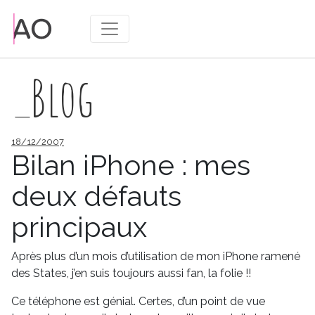
_Blog
Publié
18/12/2007
le
Bilan iPhone : mes
deux défauts
principaux
Après plus d’un mois d’utilisation de mon iPhone ramené
des States, j’en suis toujours aussi fan, la folie !!
Ce téléphone est génial. Certes, d’un point de vue