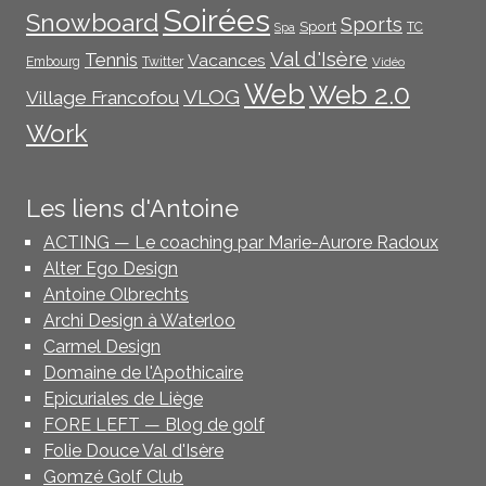
Soirées
Snowboard
Sports
Sport
TC
Spa
Val d'Isère
Tennis
Vacances
Embourg
Twitter
Vidéo
Web
Web 2.0
VLOG
Village Francofou
Work
Les liens d'Antoine
ACTING — Le coaching par Marie-Aurore Radoux
Alter Ego Design
Antoine Olbrechts
Archi Design à Waterloo
Carmel Design
Domaine de l'Apothicaire
Epicuriales de Liège
FORE LEFT — Blog de golf
Folie Douce Val d'Isère
Gomzé Golf Club