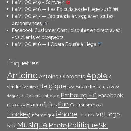
Le VLOG #19 – Schweiz
Le VLOG #18 — Les Epicuriales de Liège 2018 🍽
Le VLOG #17 — J’apprends à vlogger en toutes
circonstances
Facebook Customer Chat : discutez en direct avec
vos clients et prospects
Le VLOG #16 — L’Opéra Bouffe à Liège
Étiquettes
Antoine
Apple
Antoine Olbrechts
A
Belgique
Bruxelles
vendre
Beaufays
Blog
Coups
Burton
Embourg HC
Facebook
Embourg
Design
de gueule!
Fun
Francofolies
Gastronomie
Folie Douce
Golf
iPhone
Hockey
Liège
Jeunes MR
Informatique
Musique
Politique
Photo
Ski
MR