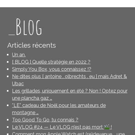
_Blog
Articles récents
Un an.
[ BLOG ] Quelle stratégie en 2022 ?
Simply You Box, vous connaissez !?
Ne dites plus [ antoine . olbrechts . eu ] mais Adret &
Ubac
Les grillades, uniquement en été ? Non ! Optez pour
une plancha gaz …
*LE* cadeau de Noël pour les amateurs de
montagne …
Too Good To Go, tu connais ?
Le VLOG #24 — Le VLOG n’est pas mort
!
Comment mon Apple Watch est (re)devenue … une