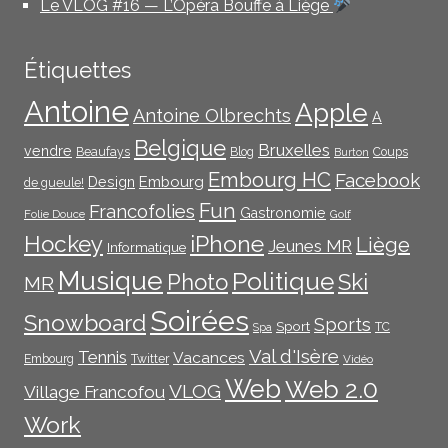
Le VLOG #16 — L’Opéra Bouffe à Liège
Étiquettes
Antoine
Apple
Antoine Olbrechts
A
Belgique
Bruxelles
vendre
Beaufays
Blog
Coups
Burton
Embourg HC
Facebook
Embourg
Design
de gueule!
Fun
Francofolies
Gastronomie
Folie Douce
Golf
iPhone
Hockey
Liège
Jeunes MR
Informatique
Musique
Politique
Photo
Ski
MR
Soirées
Snowboard
Sports
Sport
TC
Spa
Val d'Isère
Tennis
Vacances
Embourg
Twitter
Vidéo
Web
Web 2.0
VLOG
Village Francofou
Work