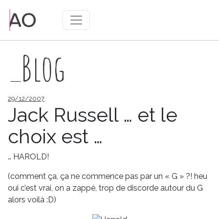
_Blog
Publié
29/12/2007
le
Jack Russell … et le
choix est …
… HAROLD!
(comment ça, ça ne commence pas par un « G » ?! heu
oui c’est vrai, on a zappé, trop de discorde autour du G
alors voilà :D)