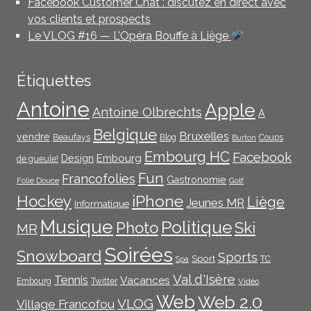
Facebook Customer Chat : discutez en direct avec
vos clients et prospects
Le VLOG #16 — L’Opéra Bouffe à Liège
Étiquettes
Antoine
Apple
Antoine Olbrechts
A
Belgique
Bruxelles
vendre
Beaufays
Blog
Coups
Burton
Embourg HC
Facebook
Embourg
Design
de gueule!
Fun
Francofolies
Gastronomie
Folie Douce
Golf
iPhone
Hockey
Liège
Jeunes MR
Informatique
Musique
Politique
Photo
Ski
MR
Soirées
Snowboard
Sports
Sport
TC
Spa
Val d'Isère
Tennis
Vacances
Embourg
Twitter
Vidéo
Web
Web 2.0
VLOG
Village Francofou