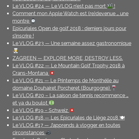
Le VLOG #24 — Le VLOG n’est pas mort
!
Comment mon Apple Watch est (re)devenue … une
montre
Epicuriales Open de golf 2018 : derniers jours pour
s’inscrire !
Le VLOG #23 — Une semaine assez gastronomique
ZAGREEN — EXPLORE MORE, DESTROY LESS.
Le VLOG #22 — Le Mountain Golf Trophy 2018 à
Crans-Montana
Le VLOG #21 — Le Printemps de Monthélie au
domaine Douhairet Porcheret (Bourgogne)
Le VLOG #20 – La saison de tennis recommence …
et ya du boulot
Le VLOG #19 – Schweiz
Le VLOG #18 — Les Epicuriales de Liège 2018 🍽
Le VLOG #17 — J’apprends à vlogger en toutes
circonstances