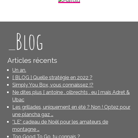
_Blog
Articles récents
Un an.
[ BLOG ] Quelle stratégie en 2022 ?
Simply You Box, vous connaissez !?
Ne dites plus [ antoine . olbrechts . eu ] mais Adret &
Ubac
Les grillades, uniquement en été ? Non ! Optez pour
une plancha gaz …
*LE* cadeau de Noël pour les amateurs de
montagne …
Too Good To Go, tu connais ?