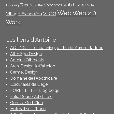
Val d'Isère
Tennis
Vacances
Embourg
Twitter
Vidéo
Web
Web 2.0
VLOG
Village Francofou
Work
Les liens d'Antoine
ACTING — Le coaching par Marie-Aurore Radoux
Alter Ego Design
Antoine Olbrechts
Archi Design à Waterloo
Carmel Design
Domaine de l'Apothicaire
Epicuriales de Liège
FORE LEFT — Blog de golf
Folie Douce Val d'Isère
Gomzé Golf Club
Hotmail sur iPhone