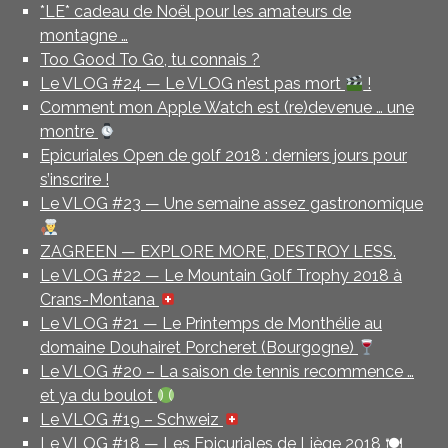
*LE* cadeau de Noël pour les amateurs de
montagne …
Too Good To Go, tu connais ?
Le VLOG #24 — Le VLOG n’est pas mort
!
Comment mon Apple Watch est (re)devenue … une
montre
Epicuriales Open de golf 2018 : derniers jours pour
s’inscrire !
Le VLOG #23 — Une semaine assez gastronomique
ZAGREEN — EXPLORE MORE, DESTROY LESS.
Le VLOG #22 — Le Mountain Golf Trophy 2018 à
Crans-Montana
Le VLOG #21 — Le Printemps de Monthélie au
domaine Douhairet Porcheret (Bourgogne)
Le VLOG #20 – La saison de tennis recommence …
et ya du boulot
Le VLOG #19 – Schweiz
Le VLOG #18 — Les Epicuriales de Liège 2018 🍽