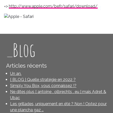
=>
http://www.apple.com/befr/safari/download/
_Blog
Articles récents
Un an.
[ BLOG ] Quelle stratégie en 2022 ?
Simply You Box, vous connaissez !?
Ne dites plus [ antoine . olbrechts . eu ] mais Adret &
Ubac
Les grillades, uniquement en été ? Non ! Optez pour
une plancha gaz …