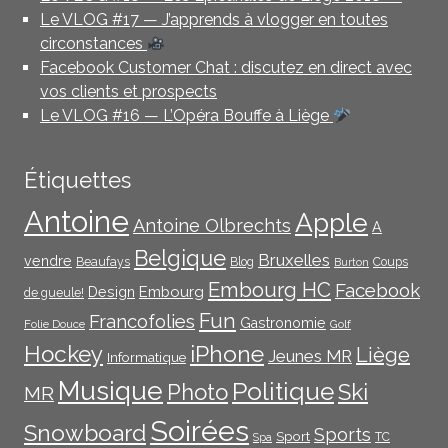
Le VLOG #17 — J’apprends à vlogger en toutes
circonstances
Facebook Customer Chat : discutez en direct avec
vos clients et prospects
Le VLOG #16 — L’Opéra Bouffe à Liège
Étiquettes
Antoine
Apple
Antoine Olbrechts
A
Belgique
Bruxelles
vendre
Beaufays
Blog
Coups
Burton
Embourg HC
Facebook
Embourg
Design
de gueule!
Fun
Francofolies
Gastronomie
Folie Douce
Golf
iPhone
Hockey
Liège
Jeunes MR
Informatique
Musique
Politique
Photo
Ski
MR
Soirées
Snowboard
Sports
Sport
TC
Spa