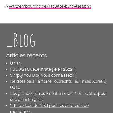
=>
www.embourghc.be/raclette-blind-test.php
_Blog
Articles récents
Un an.
[ BLOG ] Quelle stratégie en 2022 ?
Simply You Box, vous connaissez !?
Ne dites plus [ antoine . olbrechts . eu ] mais Adret &
Ubac
Les grillades, uniquement en été ? Non ! Optez pour
une plancha gaz …
*LE* cadeau de Noël pour les amateurs de
montagne …