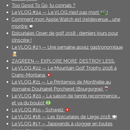
Too Good To Go, tu connais ?
Le VLOG #24 — Le VLOG n’est pas mort
!
Comment mon Apple Watch est (re)devenue … une
montre
Epicuriales Open de golf 2018 : derniers jours pour
s’inscrire !
Le VLOG #23 — Une semaine assez gastronomique
ZAGREEN — EXPLORE MORE, DESTROY LESS.
Le VLOG #22 — Le Mountain Golf Trophy 2018 à
Crans-Montana
Le VLOG #21 — Le Printemps de Monthélie au
domaine Douhairet Porcheret (Bourgogne)
Le VLOG #20 – La saison de tennis recommence …
et ya du boulot
Le VLOG #19 – Schweiz
Le VLOG #18 — Les Epicuriales de Liège 2018 🍽
Le VLOG #17 — J’apprends à vlogger en toutes