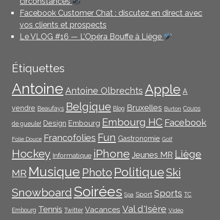
circonstances
Facebook Customer Chat : discutez en direct avec
vos clients et prospects
Le VLOG #16 — L’Opéra Bouffe à Liège
Étiquettes
Antoine
Apple
Antoine Olbrechts
A
Belgique
Bruxelles
vendre
Beaufays
Blog
Coups
Burton
Embourg HC
Facebook
Embourg
Design
de gueule!
Fun
Francofolies
Gastronomie
Folie Douce
Golf
iPhone
Hockey
Liège
Jeunes MR
Informatique
Musique
Politique
Photo
Ski
MR
Soirées
Snowboard
Sports
Sport
TC
Spa
Val d'Isère
Tennis
Vacances
Embourg
Twitter
Vidéo