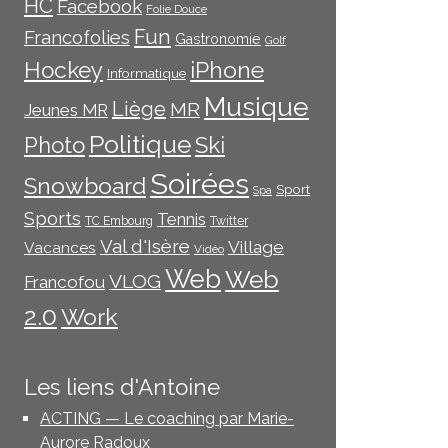
HC
Facebook
Folie Douce
Fun
Francofolies
Gastronomie
Golf
iPhone
Hockey
Informatique
Musique
Liège
MR
Jeunes MR
Politique
Photo
Ski
Soirées
Snowboard
Sport
Spa
Sports
Tennis
TC Embourg
Twitter
Val d'Isère
Village
Vacances
Vidéo
Web
Web
VLOG
Francofou
2.0
Work
Les liens d'Antoine
ACTING — Le coaching par Marie-
Aurore Radoux