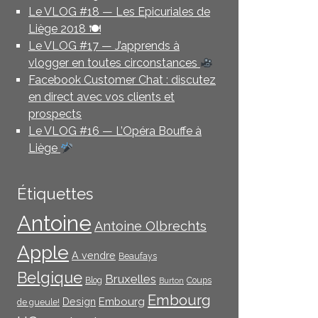
Le VLOG #18 — Les Epicuriales de
Liège 2018 🍽
Le VLOG #17 — J’apprends à
vlogger en toutes circonstances
Facebook Customer Chat : discutez
en direct avec vos clients et
prospects
Le VLOG #16 — L’Opéra Bouffe à
Liège
Étiquettes
Antoine
Antoine Olbrechts
Apple
A vendre
Beaufays
Belgique
Bruxelles
Blog
Coups
Burton
Embourg
Embourg
Design
de gueule!