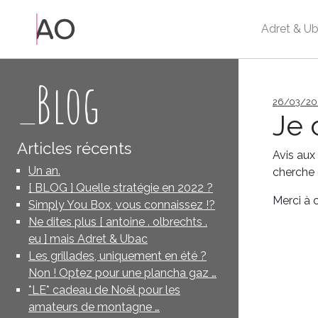
Adret & Ub
_Blog
Publié
26/03/20
le
Je 
Articles récents
Avis aux
Un an.
cherche 
[ BLOG ] Quelle stratégie en 2022 ?
Merci à 
Simply You Box, vous connaissez !?
Ne dites plus [ antoine . olbrechts .
eu ] mais Adret & Ubac
Les grillades, uniquement en été ?
Non ! Optez pour une plancha gaz …
*LE* cadeau de Noël pour les
amateurs de montagne …