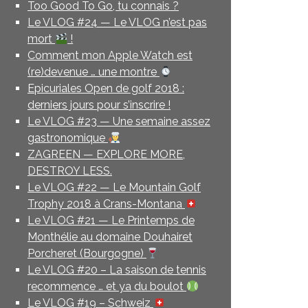
Too Good To Go, tu connais ?
Le VLOG #24 — Le VLOG n’est pas
mort
!
Comment mon Apple Watch est
(re)devenue … une montre
Epicuriales Open de golf 2018 :
derniers jours pour s’inscrire !
Le VLOG #23 — Une semaine assez
gastronomique
ZAGREEN — EXPLORE MORE,
DESTROY LESS.
Le VLOG #22 — Le Mountain Golf
Trophy 2018 à Crans-Montana
Le VLOG #21 — Le Printemps de
Monthélie au domaine Douhairet
Porcheret (Bourgogne)
Le VLOG #20 – La saison de tennis
recommence … et ya du boulot
Le VLOG #19 – Schweiz