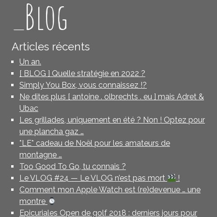
_Blog
Articles récents
Un an.
[ BLOG ] Quelle stratégie en 2022 ?
Simply You Box, vous connaissez !?
Ne dites plus [ antoine . olbrechts . eu ] mais Adret &
Ubac
Les grillades, uniquement en été ? Non ! Optez pour
une plancha gaz …
*LE* cadeau de Noël pour les amateurs de
montagne …
Too Good To Go, tu connais ?
Le VLOG #24 — Le VLOG n’est pas mort
!
Comment mon Apple Watch est (re)devenue … une
montre
Epicuriales Open de golf 2018 : derniers jours pour