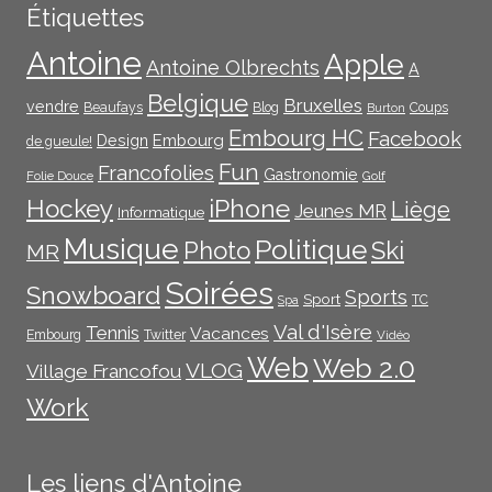
Étiquettes
Antoine
Apple
Antoine Olbrechts
A
Belgique
Bruxelles
vendre
Beaufays
Blog
Coups
Burton
Embourg HC
Facebook
Embourg
Design
de gueule!
Fun
Francofolies
Gastronomie
Folie Douce
Golf
iPhone
Hockey
Liège
Jeunes MR
Informatique
Musique
Politique
Photo
Ski
MR
Soirées
Snowboard
Sports
Sport
TC
Spa
Val d'Isère
Tennis
Vacances
Embourg
Twitter
Vidéo
Web
Web 2.0
VLOG
Village Francofou
Work
Les liens d'Antoine