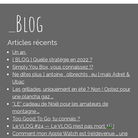
_Blog
Articles récents
Un an.
[ BLOG ] Quelle stratégie en 2022 ?
Simply You Box, vous connaissez !?
Ne dites plus [ antoine . olbrechts . eu ] mais Adret &
Ubac
Les grillades, uniquement en été ? Non ! Optez pour
une plancha gaz …
*LE* cadeau de Noël pour les amateurs de
montagne …
Too Good To Go, tu connais ?
Le VLOG #24 — Le VLOG n’est pas mort
!
Comment mon Apple Watch est (re)devenue … une