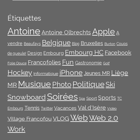
Étiquettes
Antoine
Apple
Antoine Olbrechts
A
Belgique
Bruxelles
vendre
Beaufays
Blog
Coups
Burton
Embourg HC
Facebook
Embourg
Design
de gueule!
Fun
Francofolies
Gastronomie
Folie Douce
Golf
iPhone
Hockey
Liège
Jeunes MR
Informatique
Musique
Politique
Photo
Ski
MR
Soirées
Snowboard
Sports
Sport
TC
Spa
Val d'Isère
Tennis
Vacances
Embourg
Twitter
Vidéo
Web
Web 2.0
VLOG
Village Francofou
Work