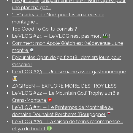
Les grillades, uniquement en été ? Non ! Optez pour
une plancha gaz …
*LE* cadeau de Noël pour les amateurs de
montagne …
Too Good To Go, tu connais ?
Le VLOG #24 — Le VLOG n’est pas mort
!
Comment mon Apple Watch est (re)devenue … une
montre
Epicuriales Open de golf 2018 : derniers jours pour
s’inscrire !
Le VLOG #23 — Une semaine assez gastronomique
ZAGREEN — EXPLORE MORE, DESTROY LESS.
Le VLOG #22 — Le Mountain Golf Trophy 2018 à
Crans-Montana
Le VLOG #21 — Le Printemps de Monthélie au
domaine Douhairet Porcheret (Bourgogne)
Le VLOG #20 – La saison de tennis recommence …
et ya du boulot