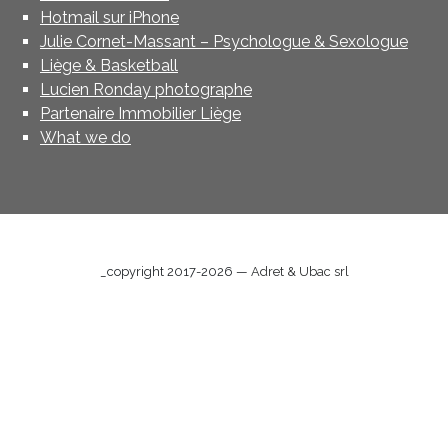
Hotmail sur iPhone
Julie Cornet-Massant – Psychologue & Sexologue
Liège & Basketball
Lucien Ronday photographe
Partenaire Immobilier Liège
What we do
_copyright 2017-2026 —
Adret & Ubac srl