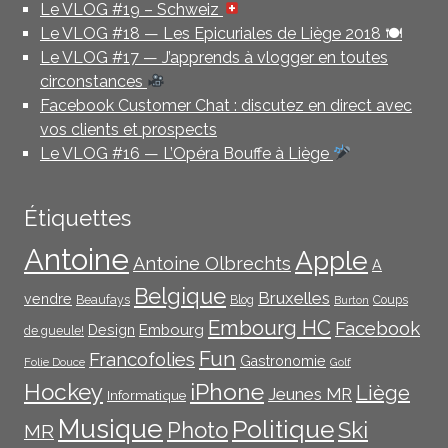
Le VLOG #19 – Schweiz
Le VLOG #18 — Les Epicuriales de Liège 2018 🍽
Le VLOG #17 — J’apprends à vlogger en toutes
circonstances
Facebook Customer Chat : discutez en direct avec
vos clients et prospects
Le VLOG #16 — L’Opéra Bouffe à Liège
Étiquettes
Antoine
Apple
Antoine Olbrechts
A
Belgique
Bruxelles
vendre
Beaufays
Blog
Coups
Burton
Embourg HC
Facebook
Embourg
Design
de gueule!
Fun
Francofolies
Gastronomie
Folie Douce
Golf
iPhone
Hockey
Liège
Jeunes MR
Informatique
Musique
Politique
Photo
Ski
MR