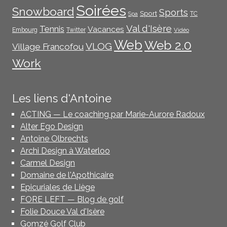
Soirées
Snowboard
Sports
Sport
TC
Spa
Val d'Isère
Tennis
Vacances
Embourg
Twitter
Vidéo
Web
Web 2.0
VLOG
Village Francofou
Work
Les liens d'Antoine
ACTING — Le coaching par Marie-Aurore Radoux
Alter Ego Design
Antoine Olbrechts
Archi Design à Waterloo
Carmel Design
Domaine de l'Apothicaire
Epicuriales de Liège
FORE LEFT — Blog de golf
Folie Douce Val d'Isère
Gomzé Golf Club