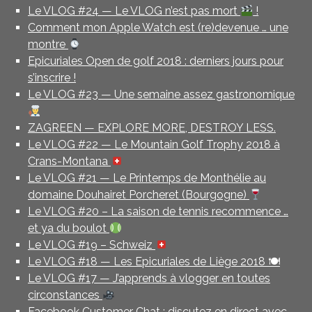
Le VLOG #24 — Le VLOG n’est pas mort
!
Comment mon Apple Watch est (re)devenue … une
montre
Epicuriales Open de golf 2018 : derniers jours pour
s’inscrire !
Le VLOG #23 — Une semaine assez gastronomique
ZAGREEN — EXPLORE MORE, DESTROY LESS.
Le VLOG #22 — Le Mountain Golf Trophy 2018 à
Crans-Montana
Le VLOG #21 — Le Printemps de Monthélie au
domaine Douhairet Porcheret (Bourgogne)
Le VLOG #20 – La saison de tennis recommence …
et ya du boulot
Le VLOG #19 – Schweiz
Le VLOG #18 — Les Epicuriales de Liège 2018 🍽
Le VLOG #17 — J’apprends à vlogger en toutes
circonstances
Facebook Customer Chat : discutez en direct avec