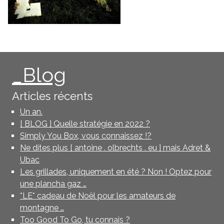
_Blog
Articles récents
Un an.
[ BLOG ] Quelle stratégie en 2022 ?
Simply You Box, vous connaissez !?
Ne dites plus [ antoine . olbrechts . eu ] mais Adret &
Ubac
Les grillades, uniquement en été ? Non ! Optez pour
une plancha gaz …
*LE* cadeau de Noël pour les amateurs de
montagne …
Too Good To Go, tu connais ?