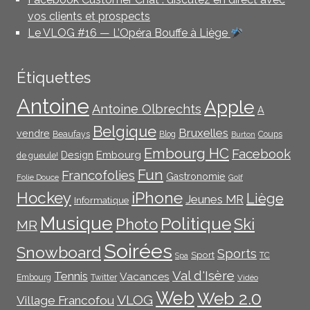
vos clients et prospects
Le VLOG #16 — L’Opéra Bouffe à Liège
Étiquettes
Antoine
Apple
Antoine Olbrechts
A
Belgique
Bruxelles
vendre
Beaufays
Blog
Coups
Burton
Embourg HC
Facebook
Embourg
Design
de gueule!
Fun
Francofolies
Gastronomie
Folie Douce
Golf
iPhone
Hockey
Liège
Jeunes MR
Informatique
Musique
Politique
Photo
Ski
MR
Soirées
Snowboard
Sports
Sport
TC
Spa
Val d'Isère
Tennis
Vacances
Embourg
Twitter
Vidéo
Web
Web 2.0
VLOG
Village Francofou