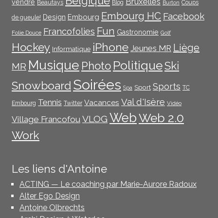
Belgique
Bruxelles
vendre
Beaufays
Blog
Coups
Burton
Embourg HC
Facebook
Embourg
Design
de gueule!
Fun
Francofolies
Gastronomie
Folie Douce
Golf
iPhone
Hockey
Liège
Jeunes MR
Informatique
Musique
Politique
Photo
Ski
MR
Soirées
Snowboard
Sports
Sport
TC
Spa
Val d'Isère
Tennis
Vacances
Embourg
Twitter
Vidéo
Web
Web 2.0
VLOG
Village Francofou
Work
Les liens d'Antoine
ACTING — Le coaching par Marie-Aurore Radoux
Alter Ego Design
Antoine Olbrechts