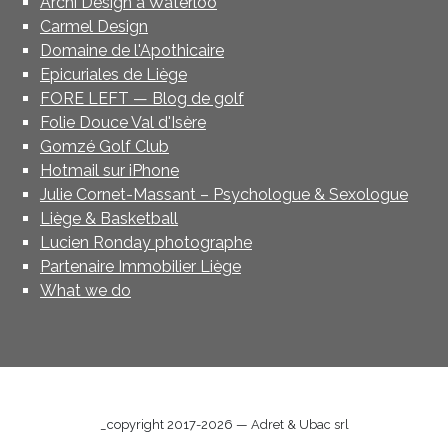
Archi Design à Waterloo
Carmel Design
Domaine de l'Apothicaire
Epicuriales de Liège
FORE LEFT — Blog de golf
Folie Douce Val d'Isère
Gomzé Golf Club
Hotmail sur iPhone
Julie Cornet-Massant – Psychologue & Sexologue
Liège & Basketball
Lucien Ronday photographe
Partenaire Immobilier Liège
What we do
_copyright 2017-2026 —
Adret & Ubac srl