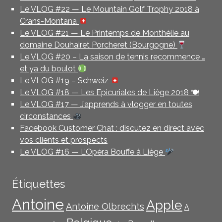
Le VLOG #22 — Le Mountain Golf Trophy 2018 à
Crans-Montana
Le VLOG #21 — Le Printemps de Monthélie au
domaine Douhairet Porcheret (Bourgogne)
Le VLOG #20 – La saison de tennis recommence …
et ya du boulot
Le VLOG #19 – Schweiz
Le VLOG #18 — Les Epicuriales de Liège 2018 🍽
Le VLOG #17 — J’apprends à vlogger en toutes
circonstances
Facebook Customer Chat : discutez en direct avec
vos clients et prospects
Le VLOG #16 — L’Opéra Bouffe à Liège
Étiquettes
Antoine
Apple
Antoine Olbrechts
A