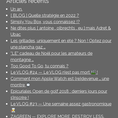
Articles récents
Un an.
[ BLOG ] Quelle stratégie en 2022 ?
Simply You Box, vous connaissez !?
Ne dites plus [ antoine . olbrechts . eu ] mais Adret &
Ubac
Les grillades, uniquement en été ? Non ! Optez pour
une plancha gaz …
*LE* cadeau de Noël pour les amateurs de
montagne …
Too Good To Go, tu connais ?
Le VLOG #24 — Le VLOG n’est pas mort
!
Comment mon Apple Watch est (re)devenue … une
montre
Epicuriales Open de golf 2018 : derniers jours pour
s’inscrire !
Le VLOG #23 — Une semaine assez gastronomique
ZAGREEN — EXPLORE MORE, DESTROY LESS.