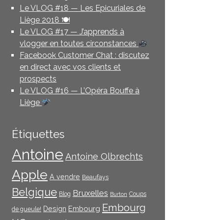
Le VLOG #18 — Les Epicuriales de
Liège 2018 🍽
Le VLOG #17 — J’apprends à
vlogger en toutes circonstances
Facebook Customer Chat : discutez
en direct avec vos clients et
prospects
Le VLOG #16 — L’Opéra Bouffe à
Liège
Étiquettes
Antoine
Antoine Olbrechts
Apple
A vendre
Beaufays
Belgique
Bruxelles
Blog
Coups
Burton
Embourg
Embourg
Design
de gueule!