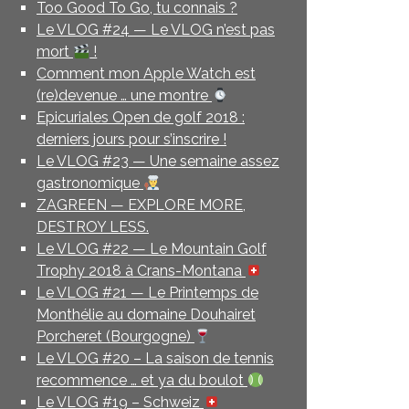
Too Good To Go, tu connais ?
Le VLOG #24 — Le VLOG n’est pas
mort
!
Comment mon Apple Watch est
(re)devenue … une montre
Epicuriales Open de golf 2018 :
derniers jours pour s’inscrire !
Le VLOG #23 — Une semaine assez
gastronomique
ZAGREEN — EXPLORE MORE,
DESTROY LESS.
Le VLOG #22 — Le Mountain Golf
Trophy 2018 à Crans-Montana
Le VLOG #21 — Le Printemps de
Monthélie au domaine Douhairet
Porcheret (Bourgogne)
Le VLOG #20 – La saison de tennis
recommence … et ya du boulot
Le VLOG #19 – Schweiz