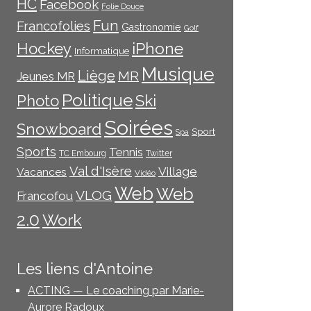
HC
Facebook
Folie Douce
Fun
Francofolies
Gastronomie
Golf
iPhone
Hockey
Informatique
Musique
Liège
MR
Jeunes MR
Politique
Photo
Ski
Soirées
Snowboard
Sport
Spa
Sports
Tennis
TC Embourg
Twitter
Val d'Isère
Village
Vacances
Vidéo
Web
Web
VLOG
Francofou
2.0
Work
Les liens d'Antoine
ACTING — Le coaching par Marie-
Aurore Radoux