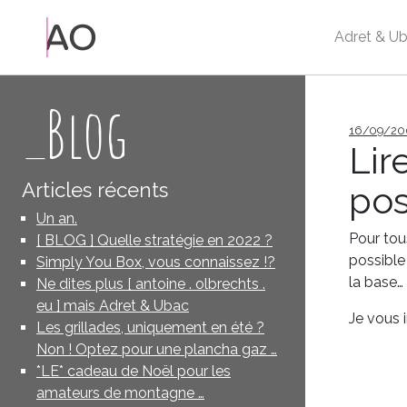
Adret & Ub
_Blog
Publié
16/09/20
le
Lir
Articles récents
pos
Un an.
Pour tous
[ BLOG ] Quelle stratégie en 2022 ?
possible
Simply You Box, vous connaissez !?
la base…
Ne dites plus [ antoine . olbrechts .
eu ] mais Adret & Ubac
Je vous i
Les grillades, uniquement en été ?
Non ! Optez pour une plancha gaz …
*LE* cadeau de Noël pour les
amateurs de montagne …