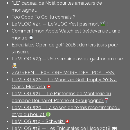
*LE* cadeau de Noël pour les amateurs de
montagne …
Too Good To Go, tu connais ?
Le VLOG #24 — Le VLOG n’est pas mort
!
Comment mon Apple Watch est (re)devenue … une
montre
Epicuriales Open de golf 2018 : derniers jours pour
s’inscrire !
Le VLOG #23 — Une semaine assez gastronomique
ZAGREEN — EXPLORE MORE, DESTROY LESS.
Le VLOG #22 — Le Mountain Golf Trophy 2018 à
Crans-Montana
Le VLOG #21 — Le Printemps de Monthélie au
domaine Douhairet Porcheret (Bourgogne)
Le VLOG #20 – La saison de tennis recommence …
et ya du boulot
Le VLOG #19 – Schweiz
Le VLOG #18 — Les Epicuriales de Liège 2018 🍽