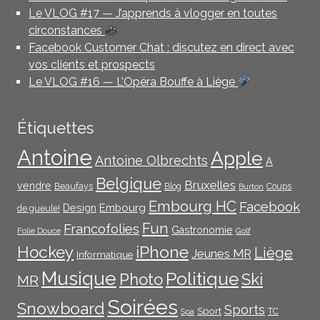
Le VLOG #17 — J’apprends à vlogger en toutes
circonstances
Facebook Customer Chat : discutez en direct avec
vos clients et prospects
Le VLOG #16 — L’Opéra Bouffe à Liège
Étiquettes
Antoine
Apple
Antoine Olbrechts
A
Belgique
Bruxelles
vendre
Beaufays
Blog
Coups
Burton
Embourg HC
Facebook
Embourg
Design
de gueule!
Fun
Francofolies
Gastronomie
Folie Douce
Golf
iPhone
Hockey
Liège
Jeunes MR
Informatique
Musique
Politique
Photo
Ski
MR
Soirées
Snowboard
Sports
Sport
TC
Spa