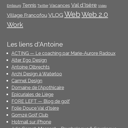
Val d'Isère
Tennis
Vacances
Embourg
Twitter
Vidéo
Web
Web 2.0
VLOG
Village Francofou
Work
Les liens d'Antoine
ACTING — Le coaching par Marie-Aurore Radoux
Alter Ego Design
Antoine Olbrechts
Archi Design à Waterloo
Carmel Design
Domaine de l'Apothicaire
Epicuriales de Liège
FORE LEFT — Blog de golf
Folie Douce Val d'Isère
Gomzé Golf Club
Hotmail sur iPhone