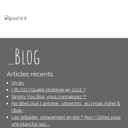
_Blog
Articles récents
Un an.
[ BLOG ] Quelle stratégie en 2022 ?
Simply You Box, vous connaissez !?
Ne dites plus [ antoine . olbrechts . eu ] mais Adret &
Ubac
Les grillades, uniquement en été ? Non ! Optez pour
une plancha gaz …