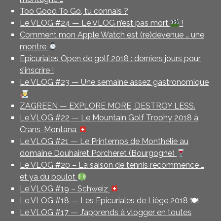
Too Good To Go, tu connais ?
Le VLOG #24 — Le VLOG n’est pas mort
!
Comment mon Apple Watch est (re)devenue … une
montre
Epicuriales Open de golf 2018 : derniers jours pour
s’inscrire !
Le VLOG #23 — Une semaine assez gastronomique
ZAGREEN — EXPLORE MORE, DESTROY LESS.
Le VLOG #22 — Le Mountain Golf Trophy 2018 à
Crans-Montana
Le VLOG #21 — Le Printemps de Monthélie au
domaine Douhairet Porcheret (Bourgogne)
Le VLOG #20 – La saison de tennis recommence …
et ya du boulot
Le VLOG #19 – Schweiz
Le VLOG #18 — Les Epicuriales de Liège 2018 🍽
Le VLOG #17 — J’apprends à vlogger en toutes