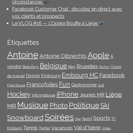
circonstances
Facebook Customer Chat : discutez en direct avec
vos clients et prospects
Le VLOG #16 — L’Opéra Bouffe à Liège
Étiquettes
Antoine
Apple
Antoine Olbrechts
A
Belgique
Bruxelles
vendre
Beaufays
Blog
Coups
Burton
Embourg HC
Facebook
Embourg
Design
de gueule!
Fun
Francofolies
Gastronomie
Folie Douce
Golf
iPhone
Hockey
Liège
Jeunes MR
Informatique
Musique
Politique
Photo
Ski
MR
Soirées
Snowboard
Sports
Sport
TC
Spa
Val d'Isère
Tennis
Vacances
Embourg
Twitter
Vidéo