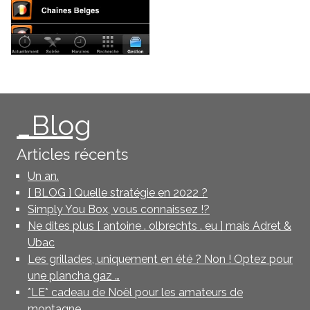
_Blog
Articles récents
Un an.
[ BLOG ] Quelle stratégie en 2022 ?
Simply You Box, vous connaissez !?
Ne dites plus [ antoine . olbrechts . eu ] mais Adret &
Ubac
Les grillades, uniquement en été ? Non ! Optez pour
une plancha gaz …
*LE* cadeau de Noël pour les amateurs de
montagne …