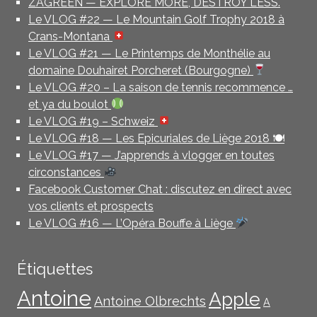
ZAGREEN — EXPLORE MORE, DESTROY LESS.
Le VLOG #22 — Le Mountain Golf Trophy 2018 à
Crans-Montana
Le VLOG #21 — Le Printemps de Monthélie au
domaine Douhairet Porcheret (Bourgogne)
Le VLOG #20 – La saison de tennis recommence …
et ya du boulot
Le VLOG #19 – Schweiz
Le VLOG #18 — Les Epicuriales de Liège 2018 🍽
Le VLOG #17 — J’apprends à vlogger en toutes
circonstances
Facebook Customer Chat : discutez en direct avec
vos clients et prospects
Le VLOG #16 — L’Opéra Bouffe à Liège
Étiquettes
Antoine
Apple
Antoine Olbrechts
A