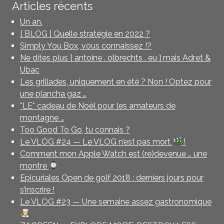
Articles récents
Un an.
[ BLOG ] Quelle stratégie en 2022 ?
Simply You Box, vous connaissez !?
Ne dites plus [ antoine . olbrechts . eu ] mais Adret &
Ubac
Les grillades, uniquement en été ? Non ! Optez pour
une plancha gaz …
*LE* cadeau de Noël pour les amateurs de
montagne …
Too Good To Go, tu connais ?
Le VLOG #24 — Le VLOG n’est pas mort
!
Comment mon Apple Watch est (re)devenue … une
montre
Epicuriales Open de golf 2018 : derniers jours pour
s’inscrire !
Le VLOG #23 — Une semaine assez gastronomique