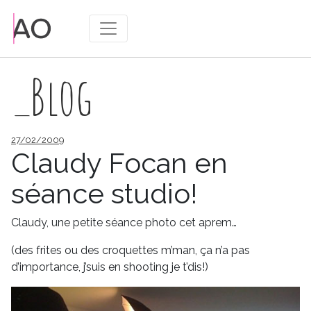
_Blog
Publié
27/02/2009
le
Claudy Focan en
séance studio!
Claudy, une petite séance photo cet aprem…
(des frites ou des croquettes m’man, ça n’a pas
d’importance, j’suis en shooting je t’dis!)