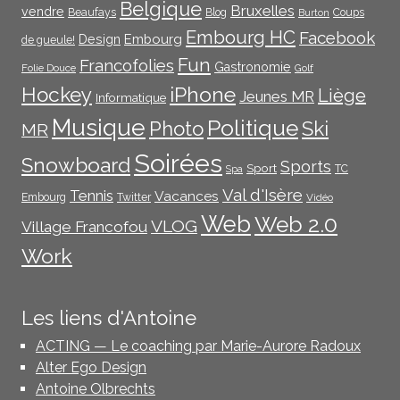
Belgique
Bruxelles
vendre
Beaufays
Blog
Coups
Burton
Embourg HC
Facebook
Embourg
Design
de gueule!
Fun
Francofolies
Gastronomie
Folie Douce
Golf
iPhone
Hockey
Liège
Jeunes MR
Informatique
Musique
Politique
Photo
Ski
MR
Soirées
Snowboard
Sports
Sport
TC
Spa
Val d'Isère
Tennis
Vacances
Embourg
Twitter
Vidéo
Web
Web 2.0
VLOG
Village Francofou
Work
Les liens d'Antoine
ACTING — Le coaching par Marie-Aurore Radoux
Alter Ego Design
Antoine Olbrechts