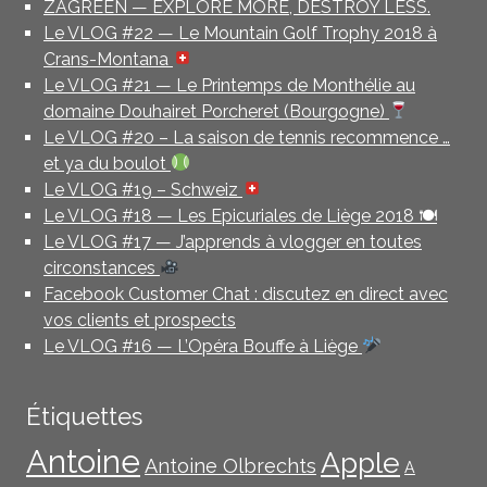
ZAGREEN — EXPLORE MORE, DESTROY LESS.
Le VLOG #22 — Le Mountain Golf Trophy 2018 à
Crans-Montana
Le VLOG #21 — Le Printemps de Monthélie au
domaine Douhairet Porcheret (Bourgogne)
Le VLOG #20 – La saison de tennis recommence …
et ya du boulot
Le VLOG #19 – Schweiz
Le VLOG #18 — Les Epicuriales de Liège 2018 🍽
Le VLOG #17 — J’apprends à vlogger en toutes
circonstances
Facebook Customer Chat : discutez en direct avec
vos clients et prospects
Le VLOG #16 — L’Opéra Bouffe à Liège
Étiquettes
Antoine
Apple
Antoine Olbrechts
A