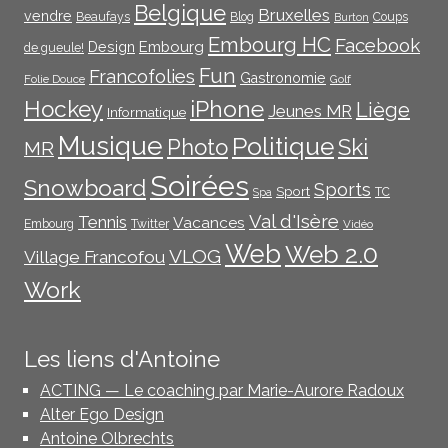
Belgique
Bruxelles
vendre
Beaufays
Blog
Coups
Burton
Embourg HC
Facebook
Embourg
Design
de gueule!
Fun
Francofolies
Gastronomie
Folie Douce
Golf
iPhone
Hockey
Liège
Jeunes MR
Informatique
Musique
Politique
Photo
Ski
MR
Soirées
Snowboard
Sports
Sport
TC
Spa
Val d'Isère
Tennis
Vacances
Embourg
Twitter
Vidéo
Web
Web 2.0
VLOG
Village Francofou
Work
Les liens d'Antoine
ACTING — Le coaching par Marie-Aurore Radoux
Alter Ego Design
Antoine Olbrechts