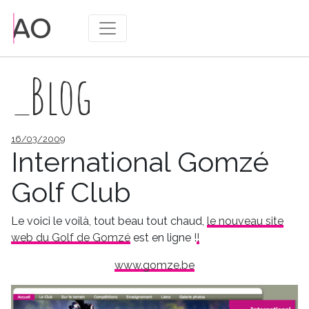
_Blog
Publié
16/03/2009
le
International Gomzé
Golf Club
Le voici le voilà, tout beau tout chaud,
le nouveau site
web du Golf de Gomzé
est en ligne !
!
www.gomze.be