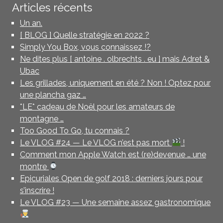
Articles récents
Un an.
[ BLOG ] Quelle stratégie en 2022 ?
Simply You Box, vous connaissez !?
Ne dites plus [ antoine . olbrechts . eu ] mais Adret &
Ubac
Les grillades, uniquement en été ? Non ! Optez pour
une plancha gaz …
*LE* cadeau de Noël pour les amateurs de
montagne …
Too Good To Go, tu connais ?
Le VLOG #24 — Le VLOG n’est pas mort
!
Comment mon Apple Watch est (re)devenue … une
montre
Epicuriales Open de golf 2018 : derniers jours pour
s’inscrire !
Le VLOG #23 — Une semaine assez gastronomique