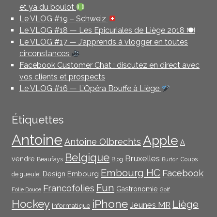
et ya du boulot
Le VLOG #19 – Schweiz
Le VLOG #18 — Les Epicuriales de Liège 2018 🍽
Le VLOG #17 — J’apprends à vlogger en toutes
circonstances
Facebook Customer Chat : discutez en direct avec
vos clients et prospects
Le VLOG #16 — L’Opéra Bouffe à Liège
Étiquettes
Antoine
Apple
Antoine Olbrechts
A
Belgique
Bruxelles
vendre
Beaufays
Blog
Coups
Burton
Embourg HC
Facebook
Embourg
Design
de gueule!
Fun
Francofolies
Gastronomie
Folie Douce
Golf
iPhone
Hockey
Liège
Jeunes MR
Informatique