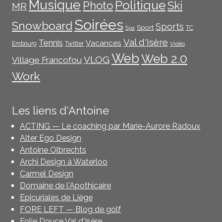
Musique
Politique
Photo
Ski
MR
Soirées
Snowboard
Sports
Sport
TC
Spa
Val d'Isère
Tennis
Vacances
Embourg
Twitter
Vidéo
Web
Web 2.0
VLOG
Village Francofou
Work
Les liens d'Antoine
ACTING — Le coaching par Marie-Aurore Radoux
Alter Ego Design
Antoine Olbrechts
Archi Design à Waterloo
Carmel Design
Domaine de l'Apothicaire
Epicuriales de Liège
FORE LEFT — Blog de golf
Folie Douce Val d'Isère