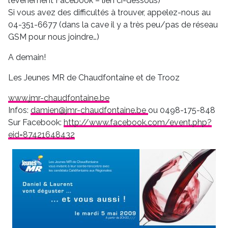
l’événement Facebook – lien ci-dessous)
Si vous avez des difficultés à trouver, appelez-nous au
04-351-6677 (dans la cave il y a très peu/pas de réseau
GSM pour nous joindre…)
A demain!
Les Jeunes MR de Chaudfontaine et de Trooz
www.jmr-chaudfontaine.be
Infos:
damien@jmr-chaudfontaine.be
ou 0498-175-848
Sur Facebook:
http://www.facebook.com/event.php?
eid=87421648432