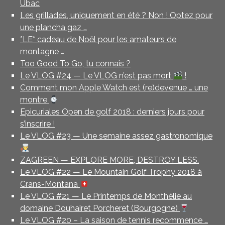
Ubac
Les grillades, uniquement en été ? Non ! Optez pour
une plancha gaz …
*LE* cadeau de Noël pour les amateurs de
montagne …
Too Good To Go, tu connais ?
Le VLOG #24 — Le VLOG n’est pas mort
!
Comment mon Apple Watch est (re)devenue … une
montre
Epicuriales Open de golf 2018 : derniers jours pour
s’inscrire !
Le VLOG #23 — Une semaine assez gastronomique
ZAGREEN — EXPLORE MORE, DESTROY LESS.
Le VLOG #22 — Le Mountain Golf Trophy 2018 à
Crans-Montana
Le VLOG #21 — Le Printemps de Monthélie au
domaine Douhairet Porcheret (Bourgogne)
Le VLOG #20 – La saison de tennis recommence …