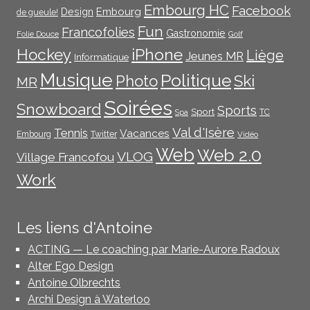
Embourg HC
Facebook
Embourg
Design
de gueule!
Fun
Francofolies
Gastronomie
Folie Douce
Golf
iPhone
Hockey
Liège
Jeunes MR
Informatique
Musique
Politique
Photo
Ski
MR
Soirées
Snowboard
Sports
Sport
TC
Spa
Val d'Isère
Tennis
Vacances
Embourg
Twitter
Vidéo
Web
Web 2.0
VLOG
Village Francofou
Work
Les liens d'Antoine
ACTING — Le coaching par Marie-Aurore Radoux
Alter Ego Design
Antoine Olbrechts
Archi Design à Waterloo