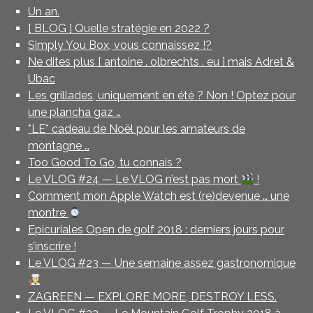
Un an.
[ BLOG ] Quelle stratégie en 2022 ?
Simply You Box, vous connaissez !?
Ne dites plus [ antoine . olbrechts . eu ] mais Adret &
Ubac
Les grillades, uniquement en été ? Non ! Optez pour
une plancha gaz …
*LE* cadeau de Noël pour les amateurs de
montagne …
Too Good To Go, tu connais ?
Le VLOG #24 — Le VLOG n’est pas mort
!
Comment mon Apple Watch est (re)devenue … une
montre
Epicuriales Open de golf 2018 : derniers jours pour
s’inscrire !
Le VLOG #23 — Une semaine assez gastronomique
ZAGREEN — EXPLORE MORE, DESTROY LESS.