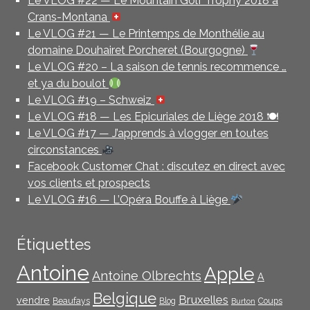
Le VLOG #22 — Le Mountain Golf Trophy 2018 à
Crans-Montana
Le VLOG #21 — Le Printemps de Monthélie au
domaine Douhairet Porcheret (Bourgogne)
Le VLOG #20 – La saison de tennis recommence …
et ya du boulot
Le VLOG #19 – Schweiz
Le VLOG #18 — Les Epicuriales de Liège 2018 🍽
Le VLOG #17 — J’apprends à vlogger en toutes
circonstances
Facebook Customer Chat : discutez en direct avec
vos clients et prospects
Le VLOG #16 — L’Opéra Bouffe à Liège
Étiquettes
Antoine
Apple
Antoine Olbrechts
A
Belgique
Bruxelles
vendre
Beaufays
Blog
Coups
Burton