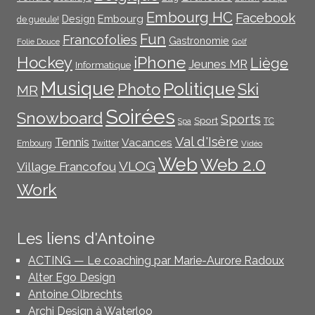
Embourg HC
Facebook
Embourg
Design
de gueule!
Fun
Francofolies
Gastronomie
Folie Douce
Golf
iPhone
Hockey
Liège
Jeunes MR
Informatique
Musique
Politique
Photo
Ski
MR
Soirées
Snowboard
Sports
Sport
TC
Spa
Val d'Isère
Tennis
Vacances
Embourg
Twitter
Vidéo
Web
Web 2.0
VLOG
Village Francofou
Work
Les liens d'Antoine
ACTING — Le coaching par Marie-Aurore Radoux
Alter Ego Design
Antoine Olbrechts
Archi Design à Waterloo