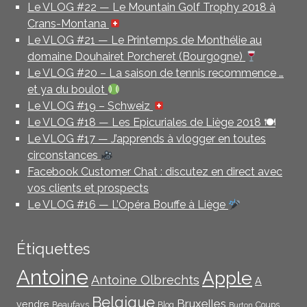
Le VLOG #22 — Le Mountain Golf Trophy 2018 à
Crans-Montana
Le VLOG #21 — Le Printemps de Monthélie au
domaine Douhairet Porcheret (Bourgogne)
Le VLOG #20 – La saison de tennis recommence …
et ya du boulot
Le VLOG #19 – Schweiz
Le VLOG #18 — Les Epicuriales de Liège 2018 🍽
Le VLOG #17 — J’apprends à vlogger en toutes
circonstances
Facebook Customer Chat : discutez en direct avec
vos clients et prospects
Le VLOG #16 — L’Opéra Bouffe à Liège
Étiquettes
Antoine
Apple
Antoine Olbrechts
A
Belgique
Bruxelles
vendre
Beaufays
Blog
Coups
Burton