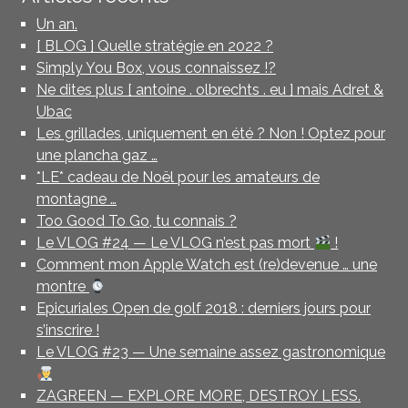
Un an.
[ BLOG ] Quelle stratégie en 2022 ?
Simply You Box, vous connaissez !?
Ne dites plus [ antoine . olbrechts . eu ] mais Adret &
Ubac
Les grillades, uniquement en été ? Non ! Optez pour
une plancha gaz …
*LE* cadeau de Noël pour les amateurs de
montagne …
Too Good To Go, tu connais ?
Le VLOG #24 — Le VLOG n’est pas mort
!
Comment mon Apple Watch est (re)devenue … une
montre
Epicuriales Open de golf 2018 : derniers jours pour
s’inscrire !
Le VLOG #23 — Une semaine assez gastronomique
ZAGREEN — EXPLORE MORE, DESTROY LESS.