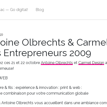
ac — Go digital!
Blog
09
oine Olbrechts & Carme
 Entrepreneurs 2009
z ces 21 et 22 octobre
Antoine Olbrechts
et
Carmel Design
a
nmeuse!
WEB
e & fils : expérience & innovation : print & web :
ite combinaison pour votre communication globale
 Antoine Olbrechts vous accueillent dans une ambiance conv