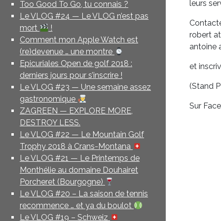
leurs ser
Too Good To Go, tu connais ?
Le VLOG #24 — Le VLOG n’est pas
Contacte
mort
!
robert a
Comment mon Apple Watch est
antoine 
(re)devenue … une montre
Epicuriales Open de golf 2018 :
et inscr
derniers jours pour s’inscrire !
(Stand P
Le VLOG #23 — Une semaine assez
gastronomique
Sur Fac
ZAGREEN — EXPLORE MORE,
DESTROY LESS.
Le VLOG #22 — Le Mountain Golf
Trophy 2018 à Crans-Montana
Le VLOG #21 — Le Printemps de
Monthélie au domaine Douhairet
Porcheret (Bourgogne)
Le VLOG #20 – La saison de tennis
recommence … et ya du boulot
Le VLOG #19 – Schweiz