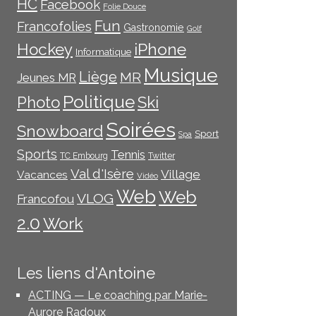
HC
Facebook
Folie Douce
Fun
Francofolies
Gastronomie
Golf
iPhone
Hockey
Informatique
Musique
Liège
MR
Jeunes MR
Politique
Photo
Ski
Soirées
Snowboard
Sport
Spa
Sports
Tennis
TC Embourg
Twitter
Val d'Isère
Village
Vacances
Vidéo
Web
Web
VLOG
Francofou
2.0
Work
Les liens d'Antoine
ACTING — Le coaching par Marie-
Aurore Radoux