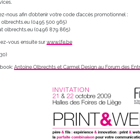
vices.
z-nous afin d’obtenir votre code d’accès promotionnel :
t olbrechts.eu (0495 500 965)
at olbrechts.eu (0496 879 865)
ivez-vous ensuite sur
www.lfe.be
30)
ebook:
Antoine Olbrechts et Carmel Design au Forum des Ent