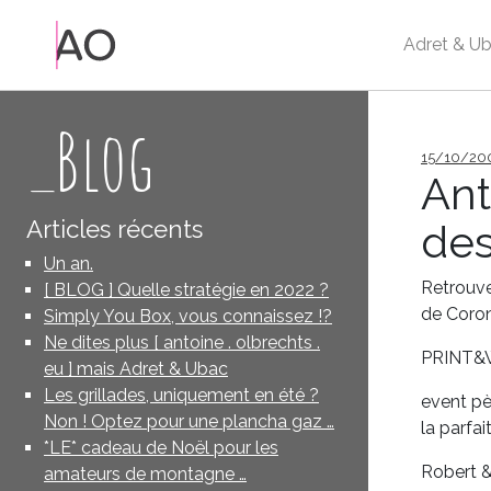
Adret & Ub
_Blog
Publié
15/10/20
le
Ant
Articles récents
des
Un an.
Retrouve
[ BLOG ] Quelle stratégie en 2022 ?
de Coro
Simply You Box, vous connaissez !?
Ne dites plus [ antoine . olbrechts .
PRINT&
eu ] mais Adret & Ubac
Les grillades, uniquement en été ?
event pèr
Non ! Optez pour une plancha gaz …
la parfa
*LE* cadeau de Noël pour les
Robert &
amateurs de montagne …