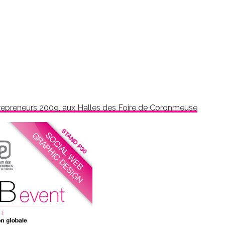
repreneurs 2009, aux Halles des Foire de Coronmeuse