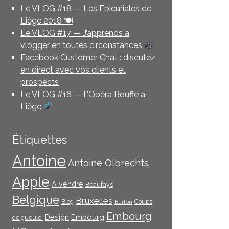
Le VLOG #18 — Les Epicuriales de
Liège 2018 🍽
Le VLOG #17 — J’apprends à
vlogger en toutes circonstances
Facebook Customer Chat : discutez
en direct avec vos clients et
prospects
Le VLOG #16 — L’Opéra Bouffe à
Liège
Étiquettes
Antoine
Antoine Olbrechts
Apple
A vendre
Beaufays
Belgique
Bruxelles
Blog
Coups
Burton
Embourg
Embourg
Design
de gueule!