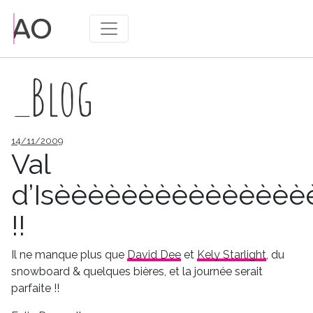
_Blog
Publié
14/11/2009
le
Val
d’Isèèèèèèèèèèèèèèè
!!
Il ne manque plus que
David Dee
et
Kely Starlight
, du
snowboard & quelques bières, et la journée serait
parfaite !!