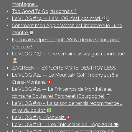
montagne …
Too Good To Go, tu connais ?
Le VLOG #24 — Le VLOG n’est pas mort
!
Comment mon Apple Watch est (re)devenue … une
montre
Epicuriales Open de golf 2018 : derniers jours pour
s’inscrire !
Le VLOG #23 — Une semaine assez gastronomique
ZAGREEN — EXPLORE MORE, DESTROY LESS.
Le VLOG #22 — Le Mountain Golf Trophy 2018 à
Crans-Montana
Le VLOG #21 — Le Printemps de Monthélie au
domaine Douhairet Porcheret (Bourgogne)
Le VLOG #20 – La saison de tennis recommence …
et ya du boulot
Le VLOG #19 – Schweiz
Le VLOG #18 — Les Epicuriales de Liège 2018 🍽
Le VLOG #17 — J’apprends à vlogger en toutes