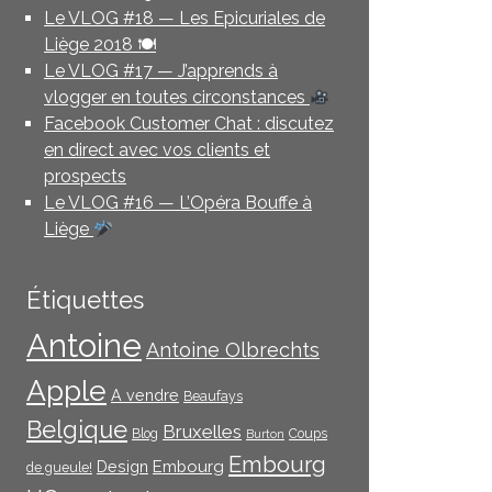
Le VLOG #18 — Les Epicuriales de
Liège 2018 🍽
Le VLOG #17 — J’apprends à
vlogger en toutes circonstances
Facebook Customer Chat : discutez
en direct avec vos clients et
prospects
Le VLOG #16 — L’Opéra Bouffe à
Liège
Étiquettes
Antoine
Antoine Olbrechts
Apple
A vendre
Beaufays
Belgique
Bruxelles
Blog
Coups
Burton
Embourg
Embourg
Design
de gueule!