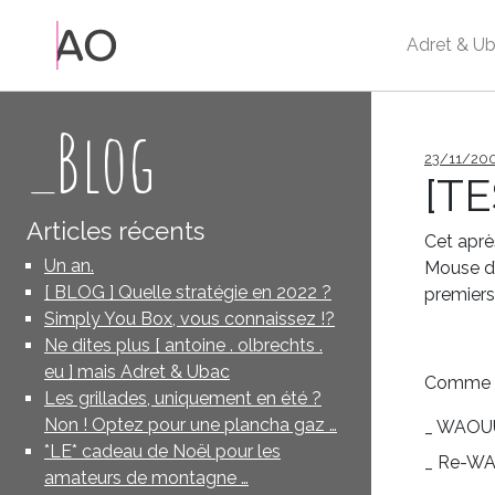
Adret & Ub
_Blog
Publié
23/11/20
le
[TE
Articles récents
Cet aprè
Un an.
Mouse d’
[ BLOG ] Quelle stratégie en 2022 ?
premiers
Simply You Box, vous connaissez !?
Ne dites plus [ antoine . olbrechts .
eu ] mais Adret & Ubac
Comme to
Les grillades, uniquement en été ?
Non ! Optez pour une plancha gaz …
WAOUU
*LE* cadeau de Noël pour les
Re-WA
amateurs de montagne …