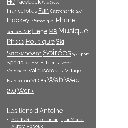
HC
Facebook
Folie Douce
Fun
Francofolies
Gastronomie
Golf
iPhone
Hockey
Informatique
Musique
Liège
MR
Jeunes MR
Politique
Photo
Ski
Soirées
Snowboard
Sport
Spa
Sports
Tennis
TC Embourg
Twitter
Val d'Isère
Village
Vacances
Vidéo
Web
Web
VLOG
Francofou
2.0
Work
Les liens d'Antoine
ACTING — Le coaching par Marie-
Aurore Radoux