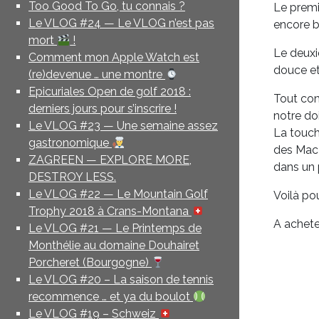
Too Good To Go, tu connais ?
Le premi
Le VLOG #24 — Le VLOG n’est pas
encore b
mort
!
Le deuxiè
Comment mon Apple Watch est
douce et 
(re)devenue … une montre
Epicuriales Open de golf 2018 :
Tout com
derniers jours pour s’inscrire !
notre doi
Le VLOG #23 — Une semaine assez
La touch
gastronomique
des MacB
ZAGREEN — EXPLORE MORE,
dans un 
DESTROY LESS.
Le VLOG #22 — Le Mountain Golf
Voilà po
Trophy 2018 à Crans-Montana
A achete
Le VLOG #21 — Le Printemps de
Monthélie au domaine Douhairet
Porcheret (Bourgogne)
Le VLOG #20 – La saison de tennis
recommence … et ya du boulot
Le VLOG #19 – Schweiz