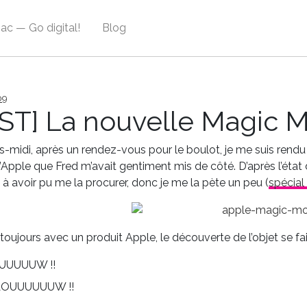
ac — Go digital!
Blog
09
ST] La nouvelle Magic 
s-midi, après un rendez-vous pour le boulot, je me suis rend
Apple que Fred m’avait gentiment mis de côté. D’après l’état d
 à avoir pu me la procurer, donc je me la pète un peu (
spécial
ujours avec un produit Apple, le découverte de l’objet se fa
UUUUW !!
OUUUUUUW !!