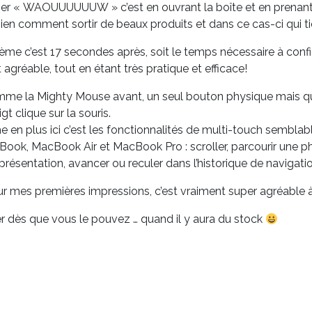
er « WAOUUUUUUW » c’est en ouvrant la boîte et en prenant c
ien comment sortir de beaux produits et dans ce cas-ci qui t
me c’est 17 secondes après, soit le temps nécessaire à configure
agréable, tout en étant très pratique et efficace!
me la Mighty Mouse avant, un seul bouton physique mais qui ré
gt clique sur la souris.
e en plus ici c’est les fonctionnalités de multi-touch semblab
ook, MacBook Air et MacBook Pro : scroller, parcourir une p
présentation, avancer ou reculer dans l’historique de navigati
ur mes premières impressions, c’est vraiment super agréable à u
r dès que vous le pouvez … quand il y aura du stock