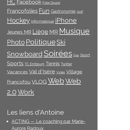
HC
Facebook
Folie Douce
Fun
Francofolies
Gastronomie
Golf
iPhone
Hockey
Informatique
Musique
Liège
MR
Jeunes MR
Politique
Photo
Ski
Soirées
Snowboard
Sport
Spa
Sports
Tennis
TC Embourg
Twitter
Val d'Isère
Village
Vacances
Vidéo
Web
Web
VLOG
Francofou
2.0
Work
Les liens d'Antoine
ACTING — Le coaching par Marie-
Aurore Radoux