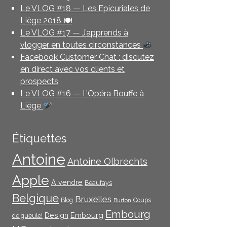
Le VLOG #18 — Les Epicuriales de
Liège 2018 🍽
Le VLOG #17 — J’apprends à
vlogger en toutes circonstances
Facebook Customer Chat : discutez
en direct avec vos clients et
prospects
Le VLOG #16 — L’Opéra Bouffe à
Liège
Étiquettes
Antoine
Antoine Olbrechts
Apple
A vendre
Beaufays
Belgique
Bruxelles
Blog
Coups
Burton
Embourg
Embourg
Design
de gueule!