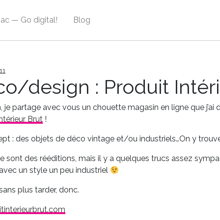
ac — Go digital!
Blog
11
o/design : Produit Intér
, je partage avec vous un chouette magasin en ligne que j’ai d
ntérieur Brut
!
pt : des objets de déco vintage et/ou industriels…On y trouve
ce sont des rééditions, mais il y a quelques trucs assez sympa,
 avec un style un peu industriel
 sans plus tarder, donc.
tinterieurbrut.com