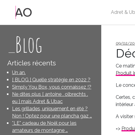
Adret & Ub
_Blog
Publié
09/02/20
le
Déc
Articles récents
Ce matin
Un an.
Produit I
[ BLOG ] Quelle stratégie en 2022 ?
Le conce
Simply You Box, vous connaissez !?
Ne dites plus [ antoine . olbrechts .
Certes, 
eu ] mais Adret & Ubac
intérieur
Les grillades, uniquement en été ?
Non ! Optez pour une plancha gaz …
A visiter
*LE* cadeau de Noël pour les
=>
Produi
amateurs de montagne …