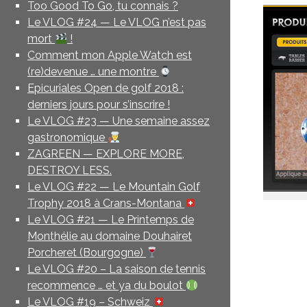
Too Good To Go, tu connais ?
Le VLOG #24 — Le VLOG n’est pas
mort
!
Comment mon Apple Watch est
(re)devenue … une montre
Epicuriales Open de golf 2018 :
derniers jours pour s’inscrire !
Le VLOG #23 — Une semaine assez
gastronomique
ZAGREEN — EXPLORE MORE,
DESTROY LESS.
Le VLOG #22 — Le Mountain Golf
Trophy 2018 à Crans-Montana
Le VLOG #21 — Le Printemps de
Monthélie au domaine Douhairet
Porcheret (Bourgogne)
Le VLOG #20 – La saison de tennis
recommence … et ya du boulot
Le VLOG #19 – Schweiz