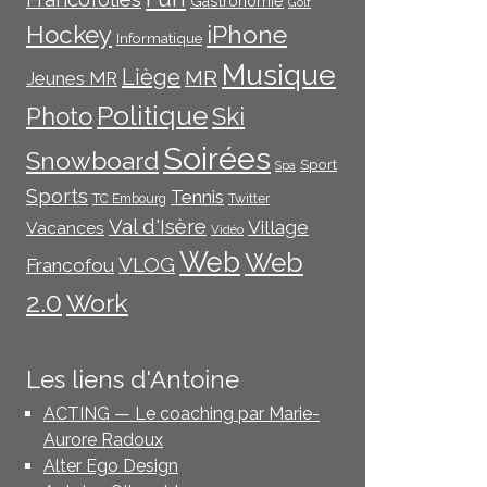
Gastronomie
Golf
iPhone
Hockey
Informatique
Musique
Liège
MR
Jeunes MR
Politique
Photo
Ski
Soirées
Snowboard
Sport
Spa
Sports
Tennis
TC Embourg
Twitter
Val d'Isère
Village
Vacances
Vidéo
Web
Web
VLOG
Francofou
2.0
Work
Les liens d'Antoine
ACTING — Le coaching par Marie-
Aurore Radoux
Alter Ego Design