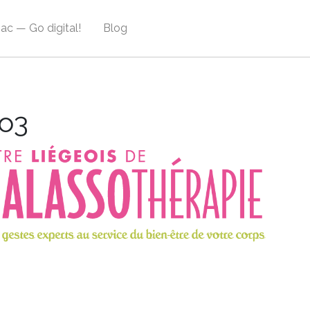
ac — Go digital!
Blog
11
o3