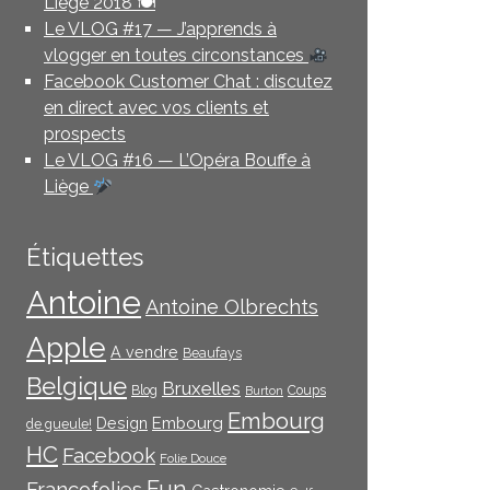
Liège 2018 🍽
Le VLOG #17 — J’apprends à
vlogger en toutes circonstances
Facebook Customer Chat : discutez
en direct avec vos clients et
prospects
Le VLOG #16 — L’Opéra Bouffe à
Liège
Étiquettes
Antoine
Antoine Olbrechts
Apple
A vendre
Beaufays
Belgique
Bruxelles
Blog
Coups
Burton
Embourg
Embourg
Design
de gueule!
HC
Facebook
Folie Douce
Fun
Francofolies