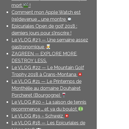
mort
!
Comment mon Apple Watch est
(re)devenue … une montre
Epicuriales Open de golf 2018 :
derniers jours pour s’inscrire !
Le VLOG #23 — Une semaine assez
gastronomique
ZAGREEN — EXPLORE MORE,
DESTROY LESS.
Le VLOG #22 — Le Mountain Golf
Trophy 2018 à Crans-Montana
Le VLOG #21 — Le Printemps de
Monthélie au domaine Douhairet
Porcheret (Bourgogne)
Le VLOG #20 – La saison de tennis
recommence … et ya du boulot
Le VLOG #19 – Schweiz
Le VLOG #18 — Les Epicuriales de