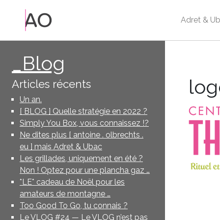
Adret & Ub
_Blog
Publié
04/05/20
le
log
Articles récents
Un an.
[ BLOG ] Quelle stratégie en 2022 ?
Simply You Box, vous connaissez !?
Ne dites plus [ antoine . olbrechts .
eu ] mais Adret & Ubac
Les grillades, uniquement en été ?
Non ! Optez pour une plancha gaz …
*LE* cadeau de Noël pour les
amateurs de montagne …
Too Good To Go, tu connais ?
Le VLOG #24 — Le VLOG n’est pas