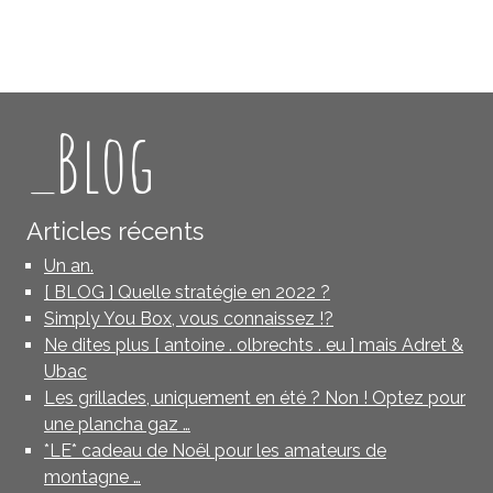
_Blog
Articles récents
Un an.
[ BLOG ] Quelle stratégie en 2022 ?
Simply You Box, vous connaissez !?
Ne dites plus [ antoine . olbrechts . eu ] mais Adret &
Ubac
Les grillades, uniquement en été ? Non ! Optez pour
une plancha gaz …
*LE* cadeau de Noël pour les amateurs de
montagne …