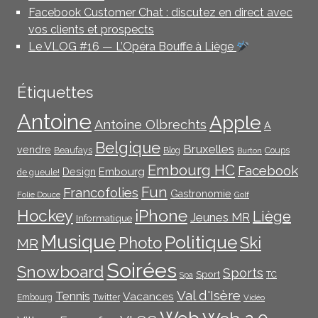
Facebook Customer Chat : discutez en direct avec
vos clients et prospects
Le VLOG #16 — L’Opéra Bouffe à Liège
Étiquettes
Antoine
Apple
Antoine Olbrechts
A
Belgique
Bruxelles
vendre
Beaufays
Blog
Coups
Burton
Embourg HC
Facebook
Embourg
Design
de gueule!
Fun
Francofolies
Gastronomie
Folie Douce
Golf
iPhone
Hockey
Liège
Jeunes MR
Informatique
Musique
Politique
Photo
Ski
MR
Soirées
Snowboard
Sports
Sport
TC
Spa
Val d'Isère
Tennis
Vacances
Embourg
Twitter
Vidéo