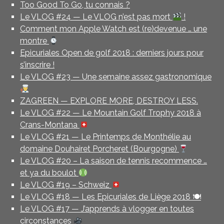
Too Good To Go, tu connais ?
Le VLOG #24 — Le VLOG n’est pas mort
!
Comment mon Apple Watch est (re)devenue … une
montre
Epicuriales Open de golf 2018 : derniers jours pour
s’inscrire !
Le VLOG #23 — Une semaine assez gastronomique
ZAGREEN — EXPLORE MORE, DESTROY LESS.
Le VLOG #22 — Le Mountain Golf Trophy 2018 à
Crans-Montana
Le VLOG #21 — Le Printemps de Monthélie au
domaine Douhairet Porcheret (Bourgogne)
Le VLOG #20 – La saison de tennis recommence …
et ya du boulot
Le VLOG #19 – Schweiz
Le VLOG #18 — Les Epicuriales de Liège 2018 🍽
Le VLOG #17 — J’apprends à vlogger en toutes
circonstances