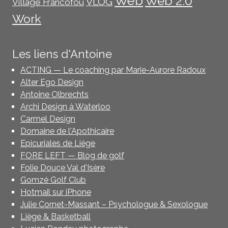
Web
Web 2.0
VLOG
Village Francofou
Work
Les liens d'Antoine
ACTING — Le coaching par Marie-Aurore Radoux
Alter Ego Design
Antoine Olbrechts
Archi Design à Waterloo
Carmel Design
Domaine de l'Apothicaire
Epicuriales de Liège
FORE LEFT — Blog de golf
Folie Douce Val d'Isère
Gomzé Golf Club
Hotmail sur iPhone
Julie Cornet-Massant – Psychologue & Sexologue
Liège & Basketball