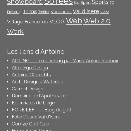
Soirées
Snowboard
Sports
Sport
TC
Spa
Val d'Isère
Tennis
Vacances
Embourg
Twitter
Vidéo
Web
Web 2.0
VLOG
Village Francofou
Work
Les liens d'Antoine
ACTING — Le coaching par Marie-Aurore Radoux
Alter Ego Design
Antoine Olbrechts
Archi Design à Waterloo
Carmel Design
Domaine de l'Apothicaire
Epicuriales de Liège
FORE LEFT — Blog de golf
Folie Douce Val d'Isère
Gomzé Golf Club
Hotmail sur iPhone