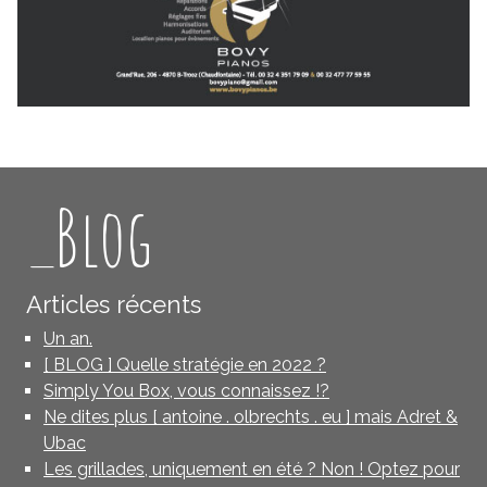
_Blog
Articles récents
Un an.
[ BLOG ] Quelle stratégie en 2022 ?
Simply You Box, vous connaissez !?
Ne dites plus [ antoine . olbrechts . eu ] mais Adret &
Ubac
Les grillades, uniquement en été ? Non ! Optez pour