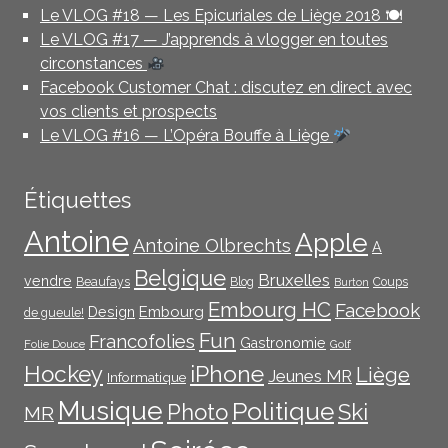
Le VLOG #18 — Les Epicuriales de Liège 2018 🍽
Le VLOG #17 — J’apprends à vlogger en toutes
circonstances
Facebook Customer Chat : discutez en direct avec
vos clients et prospects
Le VLOG #16 — L’Opéra Bouffe à Liège
Étiquettes
Antoine
Apple
Antoine Olbrechts
A
Belgique
Bruxelles
vendre
Beaufays
Blog
Coups
Burton
Embourg HC
Facebook
Embourg
Design
de gueule!
Fun
Francofolies
Gastronomie
Folie Douce
Golf
iPhone
Hockey
Liège
Jeunes MR
Informatique
Musique
Politique
Photo
Ski
MR