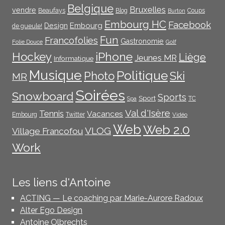
Belgique
Bruxelles
vendre
Beaufays
Blog
Coups
Burton
Embourg HC
Facebook
Embourg
Design
de gueule!
Fun
Francofolies
Gastronomie
Folie Douce
Golf
iPhone
Hockey
Liège
Jeunes MR
Informatique
Musique
Politique
Photo
Ski
MR
Soirées
Snowboard
Sports
Sport
TC
Spa
Val d'Isère
Tennis
Vacances
Embourg
Twitter
Vidéo
Web
Web 2.0
VLOG
Village Francofou
Work
Les liens d'Antoine
ACTING — Le coaching par Marie-Aurore Radoux
Alter Ego Design
Antoine Olbrechts