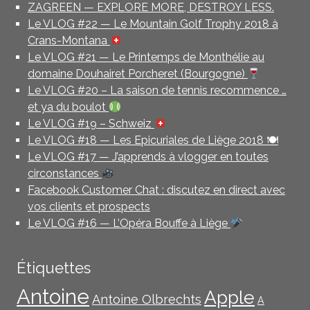
ZAGREEN — EXPLORE MORE, DESTROY LESS.
Le VLOG #22 — Le Mountain Golf Trophy 2018 à
Crans-Montana
Le VLOG #21 — Le Printemps de Monthélie au
domaine Douhairet Porcheret (Bourgogne)
Le VLOG #20 – La saison de tennis recommence …
et ya du boulot
Le VLOG #19 – Schweiz
Le VLOG #18 — Les Epicuriales de Liège 2018 🍽
Le VLOG #17 — J’apprends à vlogger en toutes
circonstances
Facebook Customer Chat : discutez en direct avec
vos clients et prospects
Le VLOG #16 — L’Opéra Bouffe à Liège
Étiquettes
Antoine
Apple
Antoine Olbrechts
A