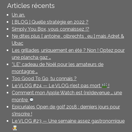
Articles récents
Un an.
[ BLOG ] Quelle stratégie en 2022 ?
Simply You Box, vous connaissez !?
Ne dites plus [ antoine . olbrechts . eu ] mais Adret &
Ubac
Les grillades, uniquement en été ? Non ! Optez pour
une plancha gaz …
*LE* cadeau de Noël pour les amateurs de
montagne …
Too Good To Go, tu connais ?
Le VLOG #24 — Le VLOG n’est pas mort
!
Comment mon Apple Watch est (re)devenue … une
montre
Epicuriales Open de golf 2018 : derniers jours pour
s’inscrire !
Le VLOG #23 — Une semaine assez gastronomique