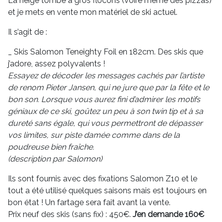
La neige tombe à gros flocons (voire même des pizzas)
et je mets en vente mon matériel de ski actuel.
Il s’agit de :
Skis Salomon Teneighty Foil en 182cm. Des skis que
j’adore, assez polyvalents !
Essayez de décoder les messages cachés par l’artiste
de renom Pieter Jansen, qui ne jure que par la fête et le
bon son. Lorsque vous aurez fini d’admirer les motifs
géniaux de ce ski, goûtez un peu à son twin tip et à sa
dureté sans égale, qui vous permettront de dépasser
vos limites, sur piste damée comme dans de la
poudreuse bien fraîche.
(description par Salomon)
Ils sont fournis avec des fixations Salomon Z10 et le
tout a été utilisé quelques saisons mais est toujours en
bon état ! Un fartage sera fait avant la vente.
Prix neuf des skis (sans fix) : 450€.
J’en demande 160€