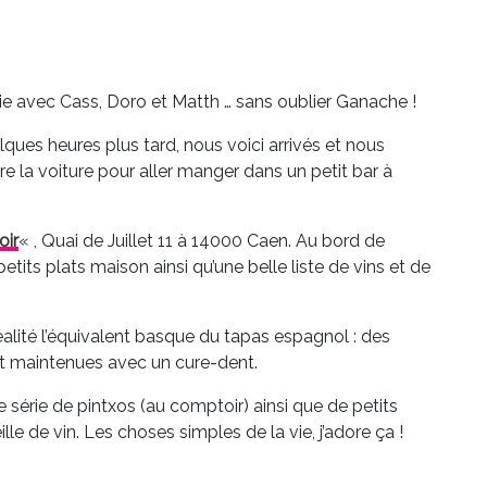
e avec Cass, Doro et Matth … sans oublier Ganache !
ques heures plus tard, nous voici arrivés et nous
re la voiture pour aller manger dans un petit bar à
oir
« , Quai de Juillet 11 à 14000 Caen. Au bord de
tits plats maison ainsi qu’une belle liste de vins et de
alité l’équivalent basque du tapas espagnol : des
et maintenues avec un cure-dent.
 série de pintxos (au comptoir) ainsi que de petits
le de vin. Les choses simples de la vie, j’adore ça !