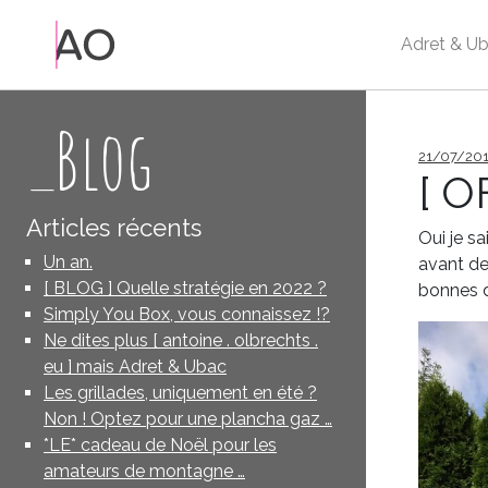
Adret & Ub
_Blog
Publié
21/07/20
le
[ O
Articles récents
Oui je s
Un an.
avant de
[ BLOG ] Quelle stratégie en 2022 ?
bonnes 
Simply You Box, vous connaissez !?
Ne dites plus [ antoine . olbrechts .
eu ] mais Adret & Ubac
Les grillades, uniquement en été ?
Non ! Optez pour une plancha gaz …
*LE* cadeau de Noël pour les
amateurs de montagne …