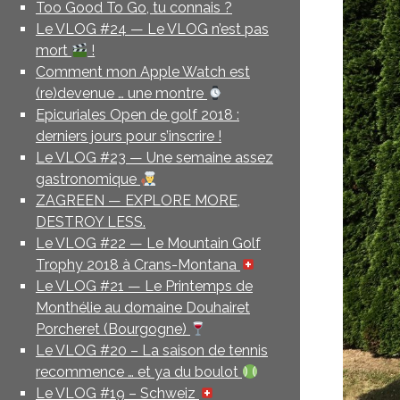
Too Good To Go, tu connais ?
Le VLOG #24 — Le VLOG n’est pas
mort
!
Comment mon Apple Watch est
(re)devenue … une montre
Epicuriales Open de golf 2018 :
derniers jours pour s’inscrire !
Le VLOG #23 — Une semaine assez
gastronomique
ZAGREEN — EXPLORE MORE,
DESTROY LESS.
Le VLOG #22 — Le Mountain Golf
Trophy 2018 à Crans-Montana
Le VLOG #21 — Le Printemps de
Monthélie au domaine Douhairet
Porcheret (Bourgogne)
Le VLOG #20 – La saison de tennis
recommence … et ya du boulot
Le VLOG #19 – Schweiz