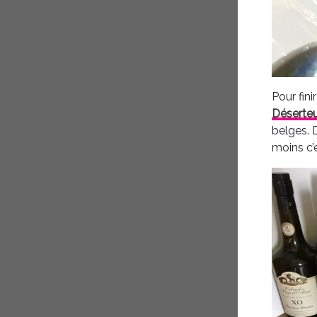
Pour fin
Déserteu
belges. 
moins c’e