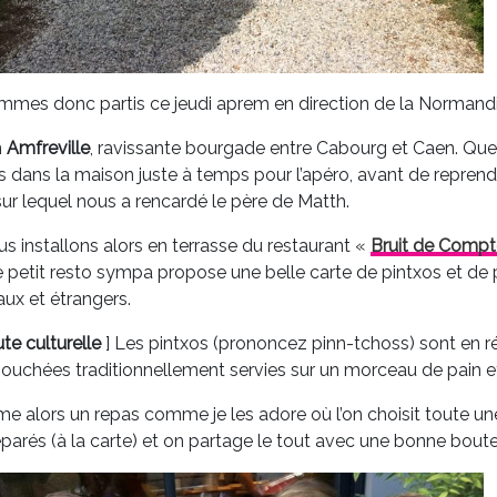
mes donc partis ce jeudi aprem en direction de la Normandi
n
Amfreville
, ravissante bourgade entre Cabourg et Caen. Quel
ns dans la maison juste à temps pour l’apéro, avant de reprend
sur lequel nous a rencardé le père de Matth.
s installons alors en terrasse du restaurant «
Bruit de Compt
e petit resto sympa propose une belle carte de pintxos et de pe
aux et étrangers.
te culturelle
] Les pintxos (prononcez pinn-tchoss) sont en ré
bouchées traditionnellement servies sur un morceau de pain 
e alors un repas comme je les adore où l’on choisit toute une
parés (à la carte) et on partage le tout avec une bonne bouteil