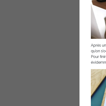
Après u
qu’on s’o
Pour fini
évidem