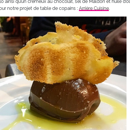
o ainsi qu’un crémeux au chocolat, sel de Maldon et huile d’oli
pour notre projet de table de copains :
Arrière Cuisine
.