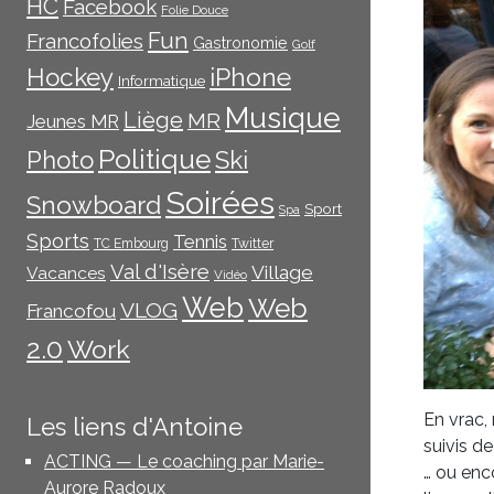
HC
Facebook
Folie Douce
Fun
Francofolies
Gastronomie
Golf
iPhone
Hockey
Informatique
Musique
Liège
MR
Jeunes MR
Politique
Photo
Ski
Soirées
Snowboard
Sport
Spa
Sports
Tennis
TC Embourg
Twitter
Val d'Isère
Village
Vacances
Vidéo
Web
Web
VLOG
Francofou
2.0
Work
En vrac,
Les liens d'Antoine
suivis d
ACTING — Le coaching par Marie-
… ou enc
Aurore Radoux