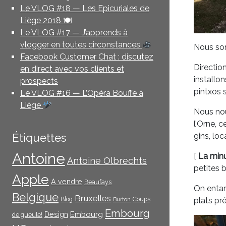
Le VLOG #18 — Les Epicuriales de
Liège 2018 🍽
Le VLOG #17 — J’apprends à
vlogger en toutes circonstances
Nous som
Facebook Customer Chat : discutez
Directio
en direct avec vos clients et
installo
prospects
pintxos 
Le VLOG #16 — L’Opéra Bouffe à
Liège
Nous nou
l’Orne, c
gins, loc
Étiquettes
Antoine
[
La minu
Antoine Olbrechts
petites 
Apple
A vendre
Beaufays
On entam
Belgique
Bruxelles
plats pré
Blog
Coups
Burton
Embourg
Embourg
Design
de gueule!