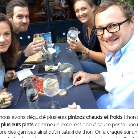
 nous avons dégusté plusieurs
pintxos chauds et froids
(thon 
e
plusieurs plats
comme un excellent boeuf sauce pesto, une m
ore des gambas ainsi qu’un tataki de thon. On a craqué sur u