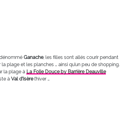
al dénommé
Ganache
, les filles sont allés courir pendant
ur la plage et les planches … ainsi qu’un peu de shopping.
sur la plage à
La Folie Douce by Barrière Deauville
ste à
Val d’Isère
l’hiver …