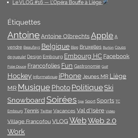
Le VLOG #16 — L’Opéra Bouffe à Liège
Étiquettes
Antoine
Apple
Antoine Olbrechts
A
Belgique
Bruxelles
vendre
Beaufays
Blog
Coups
Burton
Embourg HC
Facebook
Embourg
Design
de gueule!
Fun
Francofolies
Gastronomie
Folie Douce
Golf
iPhone
Hockey
Liège
Jeunes MR
Informatique
Musique
Politique
Photo
Ski
MR
Soirées
Snowboard
Sports
Sport
TC
Spa
Val d'Isère
Tennis
Vacances
Embourg
Twitter
Vidéo
Web
Web 2.0
VLOG
Village Francofou
Work