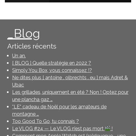
_Blog
Articles récents
Un an.
[ BLOG ] Quelle stratégie en 2022 ?
Simply You Box, vous connaissez !?
Ne dites plus [ antoine . olbrechts . eu ] mais Adret &
Ubac
Les grillades, uniquement en été ? Non ! Optez pour
une plancha gaz …
*LE* cadeau de Noël pour les amateurs de
montagne …
Too Good To Go, tu connais ?
Le VLOG #24 — Le VLOG n’est pas mort
!
Comment mon Apple Watch est (re)devenue … une