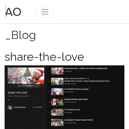
_Blog
Publié
27/12/2017
le
share-the-love