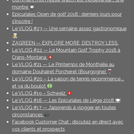
montre
Epicuriales Open de golf 2018 : derniers jours pour
s’inscrire !
Le VLOG #23 — Une semaine assez gastronomique
ZAGREEN — EXPLORE MORE, DESTROY LESS.
Le VLOG #22 — Le Mountain Golf Trophy 2018 à
Crans-Montana
Le VLOG #21 — Le Printemps de Monthélie au
domaine Douhairet Porcheret (Bourgogne)
Le VLOG #20 – La saison de tennis recommence …
et ya du boulot
Le VLOG #19 – Schweiz
Le VLOG #18 — Les Epicuriales de Liège 2018 🍽
Le VLOG #17 — J’apprends à vlogger en toutes
circonstances
Facebook Customer Chat : discutez en direct avec
vos clients et prospects