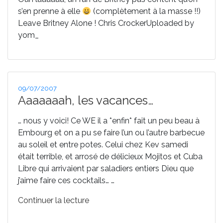
s’en prenne à elle
(complètement à la masse !!)
Leave Britney Alone ! Chris CrockerUploaded by
yom_
Publié
09/07/2007
le
Aaaaaaah, les vacances…
… nous y voici! Ce WE il a *enfin* fait un peu beau à
Embourg et on a pu se faire l’un ou l’autre barbecue
au soleil et entre potes. Celui chez Kev samedi
était terrible, et arrosé de délicieux Mojitos et Cuba
Libre qui arrivaient par saladiers entiers Dieu que
j’aime faire ces cocktails… …
de
Continuer la lecture
« Aaaaaaah,