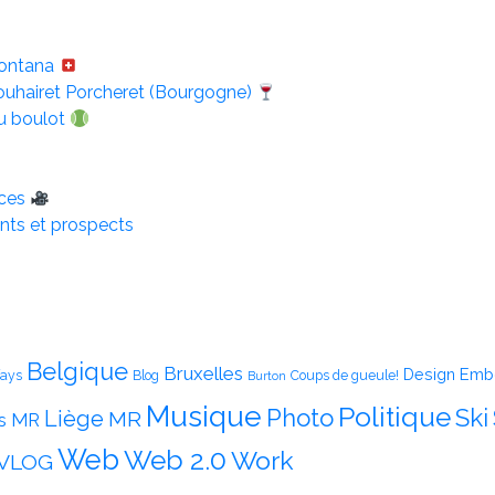
Montana
uhairet Porcheret (Bourgogne)
u boulot
nces
nts et prospects
Belgique
Bruxelles
Emb
Design
ays
Blog
Coups de gueule!
Burton
Musique
Politique
Photo
Ski
Liège
MR
s MR
Web
Web 2.0
Work
VLOG