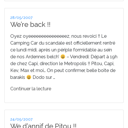
les
vacances… »
Publié
28/05/2007
le
We’re back !!
Oyez oyeeeeeeeeeeeeeeez, nous revoici !! Le
Camping Car du scandale est officiellement rentré
ce lundi midi, après un périple formidable au sein
de nos Ardennes belch’
– Vendredi: Départ à 19h
de chez Capi, direction le Metropolis !! Pitou, Capi,
Kev, Max et moi… On peut confirmer, belle boîte de
barakis
Dodo sur …
de
Continuer la lecture
« We’re
back
!! »
Publié
24/05/2007
le
We d’annif de Pitou !!