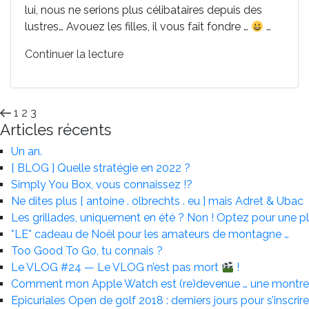
lui, nous ne serions plus célibataires depuis des
lustres… Avouez les filles, il vous fait fondre …
…
de
Continuer la lecture
« Hommage
à
Günther »
Pagination
Page
Page
Page
Page
1
2
3
Articles récents
précédente
des
Un an.
publications
[ BLOG ] Quelle stratégie en 2022 ?
Simply You Box, vous connaissez !?
Ne dites plus [ antoine . olbrechts . eu ] mais Adret & Ubac
Les grillades, uniquement en été ? Non ! Optez pour une p
*LE* cadeau de Noël pour les amateurs de montagne …
Too Good To Go, tu connais ?
Le VLOG #24 — Le VLOG n’est pas mort
!
Comment mon Apple Watch est (re)devenue … une montr
Epicuriales Open de golf 2018 : derniers jours pour s’inscrire