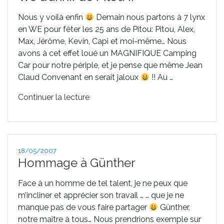
Nous y voilà enfin
Demain nous partons à 7 lynx
en WE pour fêter les 25 ans de Pitou: Pitou, Alex,
Max, Jérôme, Kevin, Capi et moi-même… Nous
avons à cet effet loué un MAGNIFIQUE Camping
Car pour notre périple, et je pense que même Jean
Claud Convenant en serait jaloux
!! Au …
de
Continuer la lecture
« We
d’annif
de
Pitou
Publié
18/05/2007
!! »
le
Hommage à Günther
Face à un homme de tel talent, je ne peux que
m’incliner et apprécier son travail … … que je ne
manque pas de vous faire partager
Günther,
notre maître à tous… Nous prendrions exemple sur