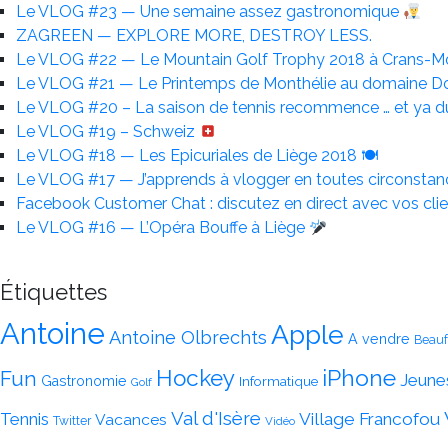
Le VLOG #23 — Une semaine assez gastronomique
ZAGREEN — EXPLORE MORE, DESTROY LESS.
Le VLOG #22 — Le Mountain Golf Trophy 2018 à Crans-
Le VLOG #21 — Le Printemps de Monthélie au domaine Do
Le VLOG #20 – La saison de tennis recommence … et ya d
Le VLOG #19 – Schweiz
Le VLOG #18 — Les Epicuriales de Liège 2018 🍽
Le VLOG #17 — J’apprends à vlogger en toutes circonsta
Facebook Customer Chat : discutez en direct avec vos clie
Le VLOG #16 — L’Opéra Bouffe à Liège
Étiquettes
Antoine
Apple
Antoine Olbrechts
A vendre
Beauf
iPhone
Hockey
Fun
Jeune
Gastronomie
Informatique
Golf
Val d'Isère
Tennis
Village Francofou
Vacances
Twitter
Vidéo