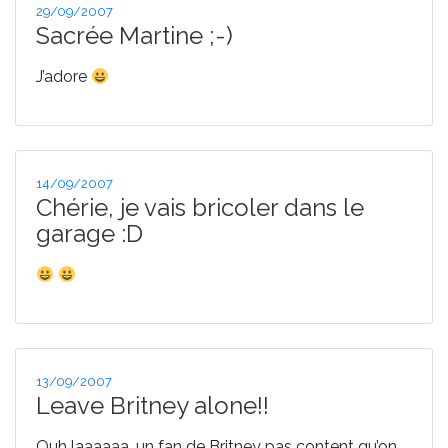
Publié
29/09/2007
le
Sacrée Martine ;-)
J’adore
Publié
14/09/2007
le
Chérie, je vais bricoler dans le
garage :D
Publié
13/09/2007
le
Leave Britney alone!!
Ouh laaaaaa, un fan de Britney pas content qu’on