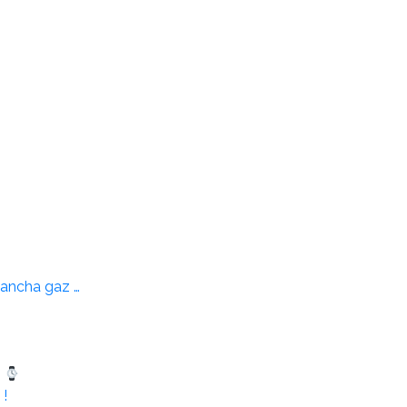
lancha gaz …
e
 !