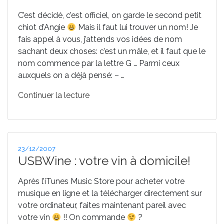
C’est décidé, c’est officiel, on garde le second petit
chiot d’Angie
Mais il faut lui trouver un nom! Je
fais appel à vous, j’attends vos idées de nom
sachant deux choses: c’est un mâle, et il faut que le
nom commence par la lettre G … Parmi ceux
auxquels on a déjà pensé: – …
de
Continuer la lecture
« Le
Jack
Russell,
faut
Publié
23/12/2007
lui
le
USBWine : votre vin à domicile!
trouver
un
Après l’iTunes Music Store pour acheter votre
nom! »
musique en ligne et la télécharger directement sur
votre ordinateur, faites maintenant pareil avec
votre vin
!! On commande
?