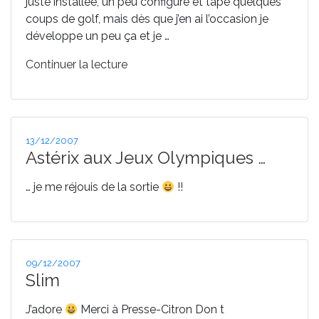
juste installée, un peu configuré et tapé quelques
coups de golf, mais dès que j’en ai l’occasion je
développe un peu ça et je …
de
Continuer la lecture
« Wii »
Publié
13/12/2007
le
Astérix aux Jeux Olympiques …
… je me réjouis de la sortie
!!
Publié
09/12/2007
le
Slim
J’adore
Merci à Presse-Citron Don t