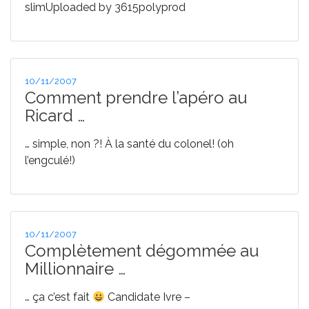
slimUploaded by 3615polyprod
Publié
10/11/2007
le
Comment prendre l’apéro au
Ricard …
… simple, non ?! À la santé du colonel! (oh
l’engculé!)
Publié
10/11/2007
le
Complètement dégommée au
Millionnaire …
… ça c’est fait
Candidate Ivre –