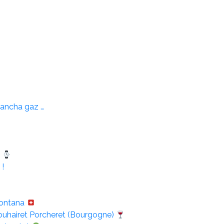
lancha gaz …
e
 !
Montana
uhairet Porcheret (Bourgogne)