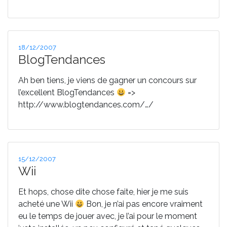
Publié
18/12/2007
le
BlogTendances
Ah ben tiens, je viens de gagner un concours sur
l’excellent BlogTendances
=>
http://www.blogtendances.com/…/
Publié
15/12/2007
le
Wii
Et hops, chose dite chose faite, hier je me suis
acheté une Wii
Bon, je n’ai pas encore vraiment
eu le temps de jouer avec, je l’ai pour le moment