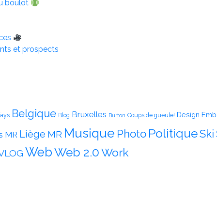
u boulot
nces
nts et prospects
Belgique
Bruxelles
Emb
Design
ays
Blog
Coups de gueule!
Burton
Musique
Politique
Photo
Ski
Liège
MR
s MR
Web
Web 2.0
Work
VLOG