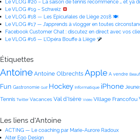
Le VLOG #20 – La saison de tennis recommence … et ya d
Le VLOG #19 – Schweiz
Le VLOG #18 — Les Epicuriales de Liège 2018 🍽
Le VLOG #17 — J’apprends à vlogger en toutes circonsta
Facebook Customer Chat : discutez en direct avec vos clie
Le VLOG #16 — L’Opéra Bouffe à Liège
Étiquettes
Antoine
Apple
Antoine Olbrechts
A vendre
Beauf
iPhone
Hockey
Fun
Jeune
Gastronomie
Informatique
Golf
Val d'Isère
Tennis
Village Francofou
Vacances
Twitter
Vidéo
Les liens d'Antoine
ACTING — Le coaching par Marie-Aurore Radoux
Alter Ego Design