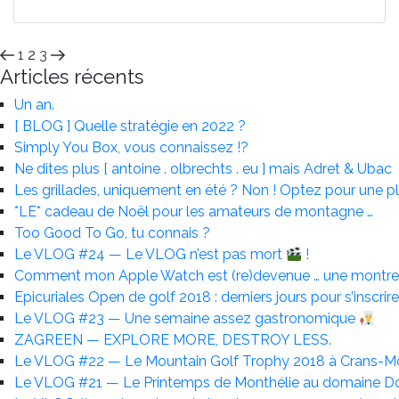
Pagination
Page
Page
Page
Page
Page
1
2
3
Articles récents
précédente
suivante
des
Un an.
publications
[ BLOG ] Quelle stratégie en 2022 ?
Simply You Box, vous connaissez !?
Ne dites plus [ antoine . olbrechts . eu ] mais Adret & Ubac
Les grillades, uniquement en été ? Non ! Optez pour une p
*LE* cadeau de Noël pour les amateurs de montagne …
Too Good To Go, tu connais ?
Le VLOG #24 — Le VLOG n’est pas mort
!
Comment mon Apple Watch est (re)devenue … une montr
Epicuriales Open de golf 2018 : derniers jours pour s’inscrire
Le VLOG #23 — Une semaine assez gastronomique
ZAGREEN — EXPLORE MORE, DESTROY LESS.
Le VLOG #22 — Le Mountain Golf Trophy 2018 à Crans-
Le VLOG #21 — Le Printemps de Monthélie au domaine Do