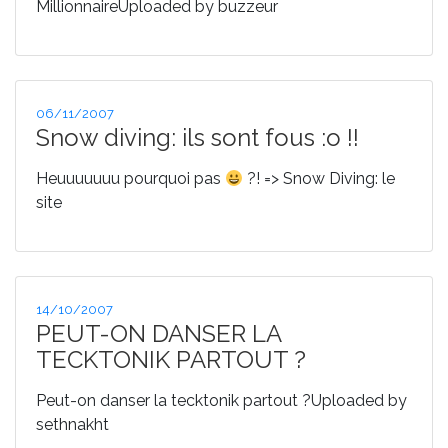
MillionnaireUploaded by buzzeur
Publié
06/11/2007
le
Snow diving: ils sont fous :o !!
Heuuuuuuu pourquoi pas
?! => Snow Diving: le
site
Publié
14/10/2007
le
PEUT-ON DANSER LA
TECKTONIK PARTOUT ?
Peut-on danser la tecktonik partout ?Uploaded by
sethnakht