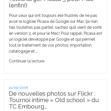
(enfin!)
Pour ceux qui ont toujours été frustrés de ne pas
avoir le logiciel Picasa de Google sur Mac (je n’en
fais toutefois pas partie), sachez qu’il vient de sortir
en version 3, et pour le Mac! Pour rappel, Picasa est
un logiciel développé par Google et qui permet
tout le traitement de vos photos: importation,
catalogage et …
de
Continuer la lecture
« Télécharger
Picasa
3
pour
Publié
21/09/2008
Mac
le
De nouvelles photos sur Flickr :
(enfin!) »
Tournoi intime « Old school » du
TC Embourg…