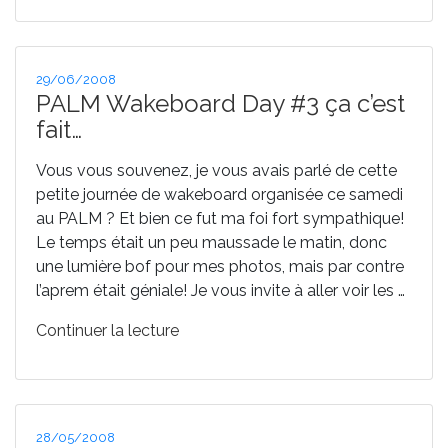
Publié
29/06/2008
le
PALM Wakeboard Day #3 ça c’est
fait…
Vous vous souvenez, je vous avais parlé de cette
petite journée de wakeboard organisée ce samedi
au PALM ? Et bien ce fut ma foi fort sympathique!
Le temps était un peu maussade le matin, donc
une lumière bof pour mes photos, mais par contre
l’aprem était géniale! Je vous invite à aller voir les …
de
Continuer la lecture
« PALM
Wakeboard
Day
#3
Publié
28/05/2008