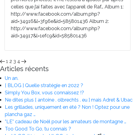
celles que j’ai faites avec l’appareil de Raf… Album 1:
http://www.facebook.com/album.php?
aid=34916&l=3f96e&id=585801436 Album 2:
http://www.facebook.com/album.php?
aid=34917&l=1efc9&id=585801436
Pagination
Page
Page
Page
Page
Page
Page
1
2
3
4
Articles récents
précédente
suivante
des
Un an.
publications
[ BLOG ] Quelle stratégie en 2022 ?
Simply You Box, vous connaissez !?
Ne dites plus [ antoine . olbrechts . eu ] mais Adret & Ubac
Les grillades, uniquement en été ? Non ! Optez pour une
plancha gaz …
*LE* cadeau de Noël pour les amateurs de montagne …
Too Good To Go, tu connais ?