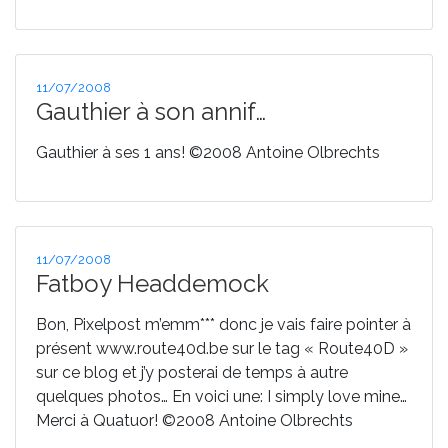
« MobileMe
par
Apple
–
Publié
11/07/2008
Exchange
le
Gauthier à son annif…
for
the
Gauthier à ses 1 ans! ©2008 Antoine Olbrechts
rest
of
us »
Publié
11/07/2008
le
Fatboy Headdemock
Bon, Pixelpost m’emm*** donc je vais faire pointer à
présent www.route40d.be sur le tag « Route40D »
sur ce blog et j’y posterai de temps à autre
quelques photos… En voici une: I simply love mine…
Merci à Quatuor! ©2008 Antoine Olbrechts