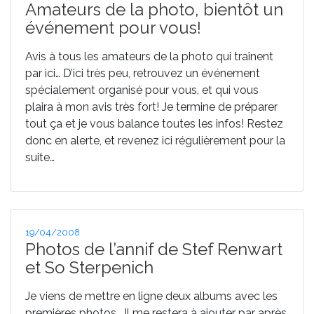
ça
le
Amateurs de la photo, bientôt un
c’est
événement pour vous!
fait… »
Avis à tous les amateurs de la photo qui traînent
par ici… D’ici très peu, retrouvez un événement
spécialement organisé pour vous, et qui vous
plaira à mon avis très fort! Je termine de préparer
tout ça et je vous balance toutes les infos! Restez
donc en alerte, et revenez ici régulièrement pour la
suite…
Publié
19/04/2008
le
Photos de l’annif de Stef Renwart
et So Sterpenich
Je viens de mettre en ligne deux albums avec les
premières photos… Il me restera à ajouter par après