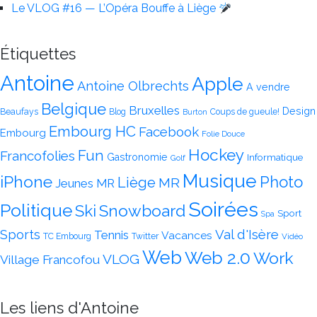
Le VLOG #16 — L’Opéra Bouffe à Liège
Étiquettes
Antoine
Apple
Antoine Olbrechts
A vendre
Belgique
Bruxelles
Design
Beaufays
Blog
Coups de gueule!
Burton
Embourg HC
Facebook
Embourg
Folie Douce
Hockey
Fun
Francofolies
Gastronomie
Informatique
Golf
Musique
iPhone
Photo
Liège
MR
Jeunes MR
Soirées
Politique
Snowboard
Ski
Sport
Spa
Val d'Isère
Sports
Tennis
Vacances
TC Embourg
Twitter
Vidéo
Web
Web 2.0
Work
VLOG
Village Francofou
Les liens d'Antoine