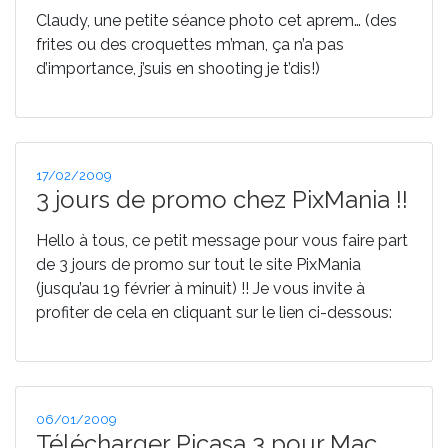
Claudy, une petite séance photo cet aprem… (des
frites ou des croquettes m’man, ça n’a pas
d’importance, j’suis en shooting je t’dis!)
Publié
17/02/2009
le
3 jours de promo chez PixMania !!
Hello à tous, ce petit message pour vous faire part
de 3 jours de promo sur tout le site PixMania
(jusqu’au 19 février à minuit) !! Je vous invite à
profiter de cela en cliquant sur le lien ci-dessous:
Publié
06/01/2009
le
Télécharger Picasa 3 pour Mac