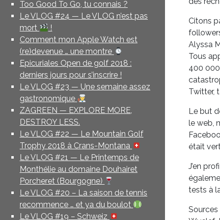
des rech
Too Good To Go, tu connais ?
Le VLOG #24 — Le VLOG n’est pas
Citons p
mort
!
followers
Comment mon Apple Watch est
Alyssa M
(re)devenue … une montre
Tous app
Epicuriales Open de golf 2018 :
400 000$
derniers jours pour s’inscrire !
catastro
Le VLOG #23 — Une semaine assez
Twitter,
gastronomique
ZAGREEN — EXPLORE MORE,
Le but de
DESTROY LESS.
le web, 
Le VLOG #22 — Le Mountain Golf
Facebook
Trophy 2018 à Crans-Montana
était ver
Le VLOG #21 — Le Printemps de
J’en pro
Monthélie au domaine Douhairet
égalemen
Porcheret (Bourgogne)
tests à 
Le VLOG #20 – La saison de tennis
recommence … et ya du boulot
Sources 
Le VLOG #19 – Schweiz