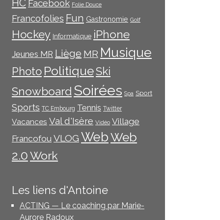
HC
Facebook
Folie Douce
Fun
Francofolies
Gastronomie
Golf
iPhone
Hockey
Informatique
Musique
Liège
MR
Jeunes MR
Politique
Photo
Ski
Soirées
Snowboard
Sport
Spa
Sports
Tennis
TC Embourg
Twitter
Val d'Isère
Village
Vacances
Vidéo
Web
Web
VLOG
Francofou
2.0
Work
Les liens d'Antoine
ACTING — Le coaching par Marie-
Aurore Radoux