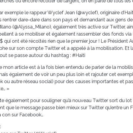
erches ou encore récolter de l’argent, on en parle de tous les 
ar exemple le rappeur Wyclef Jean (@wyclef), originaire d’Haït
 rentrer dare-dare dans son pays et demandant aux gens de prier
ilano (@Alyssa_Milano), également très active sur Twitter, ain
ellent à se mobiliser et également rassembler des fonds via 
 qui ont été récoltés rien que le premier jour ! Le Président
phe sur son compte Twitter et a appelé à la mobilisation. Et la
 tout se passe autour du hashtag : #Haiti
 mon article est à la fois bien entendu de parler de la mobilis
mais également de voir un peu plus loin et rajouter cet exempl
 ou autre réseau social) pour des causes importantes et pa
te… »
fite également pour souligner qu’à nouveau Twitter sort du lot
t que le message passe bien mieux sur Twitter qu’entre un 
la con sur Facebook…
: