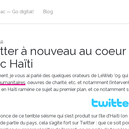
ac — Go digital!
Blog
10
tter à nouveau au coeur 
c Haïti
t, je vous ai parlé des quelques orateurs de LeWeb ’09 qui
humanitaires
, oeuvres de charité, etc. et notamment l’intervent
é en Haïti ramène ce sujet au premier plan, et ce notamment su
once de ce terrible séisme qui s’est produit sur l’île d’Haïti (o
e partie du pays, cela s’agite fort sur Twitter : que ce soit p