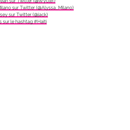
ean sur Twitter (@Wyclef)
ilano sur Twitter (@Alyssa_Milano)
sey sur Twitter (@jack)
s sur le hashtag #Haiti