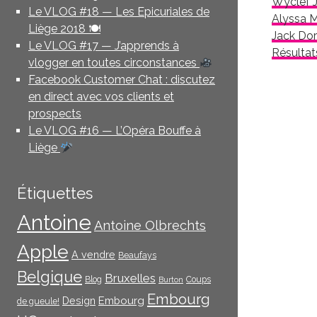
Wyclef J
Le VLOG #18 — Les Epicuriales de
Alyssa M
Liège 2018 🍽
Jack Dor
Le VLOG #17 — J’apprends à
Résultat
vlogger en toutes circonstances
Facebook Customer Chat : discutez
en direct avec vos clients et
prospects
Le VLOG #16 — L’Opéra Bouffe à
Liège
Étiquettes
Antoine
Antoine Olbrechts
Apple
A vendre
Beaufays
Belgique
Bruxelles
Blog
Coups
Burton
Embourg
Embourg
Design
de gueule!