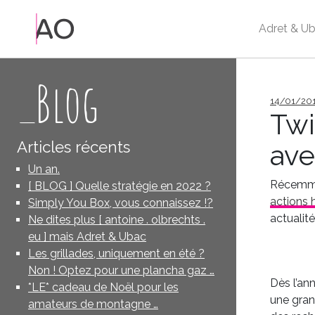
Adret & Ub
_Blog
Publié
14/01/20
le
Twi
Articles récents
ave
Un an.
Récemmen
[ BLOG ] Quelle stratégie en 2022 ?
actions 
Simply You Box, vous connaissez !?
actualit
Ne dites plus [ antoine . olbrechts .
eu ] mais Adret & Ubac
Les grillades, uniquement en été ?
Non ! Optez pour une plancha gaz …
Dès l’ann
*LE* cadeau de Noël pour les
une grand
amateurs de montagne …